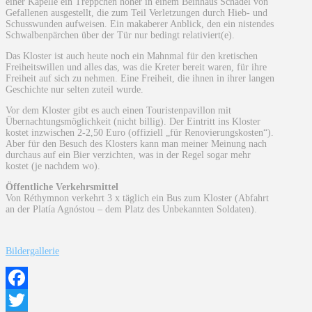
einer Kapelle ein Treppchen höher in einem Beinhaus Schädel von
Gefallenen ausgestellt, die zum Teil Verletzungen durch Hieb- und
Schusswunden aufweisen. Ein makaberer Anblick, den ein nistendes
Schwalbenpärchen über der Tür nur bedingt relativiert(e).
Das Kloster ist auch heute noch ein Mahnmal für den kretischen
Freiheitswillen und alles das, was die Kreter bereit waren, für ihre
Freiheit auf sich zu nehmen. Eine Freiheit, die ihnen in ihrer langen
Geschichte nur selten zuteil wurde.
Vor dem Kloster gibt es auch einen Touristenpavillon mit
Übernachtungsmöglichkeit (nicht billig). Der Eintritt ins Kloster
kostet inzwischen 2-2,50 Euro (offiziell „für Renovierungskosten“).
Aber für den Besuch des Klosters kann man meiner Meinung nach
durchaus auf ein Bier verzichten, was in der Regel sogar mehr
kostet (je nachdem wo).
Öffentliche Verkehrsmittel
Von Réthymnon verkehrt 3 x täglich ein Bus zum Kloster (Abfahrt
an der Platía Agnóstou – dem Platz des Unbekannten Soldaten).
Bildergallerie
Facebook