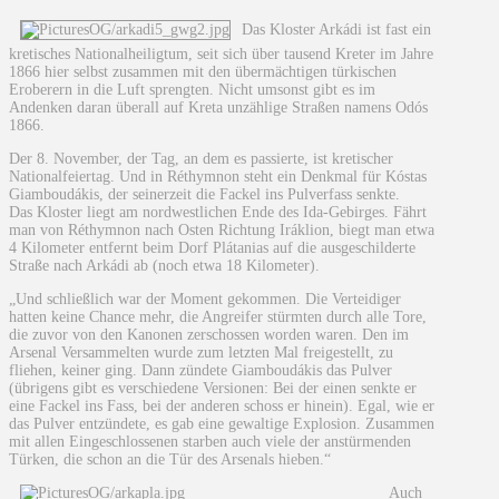
Das Kloster Arkádi ist fast ein
kretisches Nationalheiligtum, seit sich über tausend Kreter im Jahre
1866 hier selbst zusammen mit den übermächtigen türkischen
Eroberern in die Luft sprengten. Nicht umsonst gibt es im
Andenken daran überall auf Kreta unzählige Straßen namens Odós
1866.
Der 8. November, der Tag, an dem es passierte, ist kretischer
Nationalfeiertag. Und in Réthymnon steht ein Denkmal für Kóstas
Giamboudákis, der seinerzeit die Fackel ins Pulverfass senkte.
Das Kloster liegt am nordwestlichen Ende des Ida-Gebirges. Fährt
man von Réthymnon nach Osten Richtung Iráklion, biegt man etwa
4 Kilometer entfernt beim Dorf Plátanias auf die ausgeschilderte
Straße nach Arkádi ab (noch etwa 18 Kilometer).
„Und schließlich war der Moment gekommen. Die Verteidiger
hatten keine Chance mehr, die Angreifer stürmten durch alle Tore,
die zuvor von den Kanonen zerschossen worden waren. Den im
Arsenal Versammelten wurde zum letzten Mal freigestellt, zu
fliehen, keiner ging. Dann zündete Giamboudákis das Pulver
(übrigens gibt es verschiedene Versionen: Bei der einen senkte er
eine Fackel ins Fass, bei der anderen schoss er hinein). Egal, wie er
das Pulver entzündete, es gab eine gewaltige Explosion. Zusammen
mit allen Eingeschlossenen starben auch viele der anstürmenden
Türken, die schon an die Tür des Arsenals hieben.“
Auch