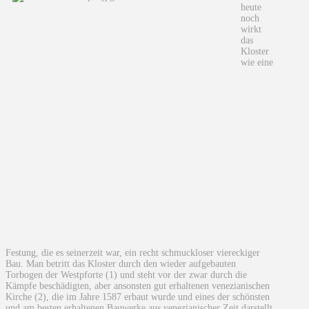
heute
noch
wirkt
das
Kloster
wie eine
Festung, die es seinerzeit war, ein recht schmuckloser viereckiger
Bau. Man betritt das Kloster durch den wieder aufgebauten
Torbogen der Westpforte (1) und steht vor der zwar durch die
Kämpfe beschädigten, aber ansonsten gut erhaltenen venezianischen
Kirche (2), die im Jahre 1587 erbaut wurde und eines der schönsten
und am besten erhaltenen Bauwerke aus venezianischer Zeit darstellt