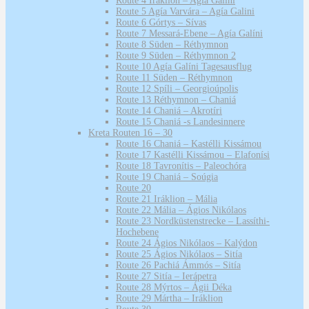
Route 4 Iráklion – Agía Galini
Route 5 Agía Varvára – Agía Galini
Route 6 Górtys – Sívas
Route 7 Messará-Ebene – Agía Galíni
Route 8 Süden – Réthymnon
Route 9 Süden – Réthymnon 2
Route 10 Agía Galíni Tagesausflug
Route 11 Süden – Réthymnon
Route 12 Spíli – Georgioúpolis
Route 13 Réthymnon – Chaniá
Route 14 Chaniá – Akrotíri
Route 15 Chaniá -s Landesinnere
Kreta Routen 16 – 30
Route 16 Chaniá – Kastélli Kissámou
Route 17 Kastélli Kissámou – Elafonísi
Route 18 Tavronítis – Paleochóra
Route 19 Chaniá – Soúgia
Route 20
Route 21 Iráklion – Mália
Route 22 Mália – Ágios Nikólaos
Route 23 Nordküstenstrecke – Lassíthi-
Hochebene
Route 24 Ágios Nikólaos – Kalýdon
Route 25 Ágios Nikólaos – Sitía
Route 26 Pachiá Ámmós – Sitía
Route 27 Sitía – Ierápetra
Route 28 Mýrtos – Ágii Déka
Route 29 Mártha – Iráklion