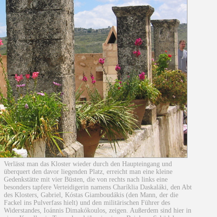
Verlässt man das Kloster wieder durch den Haupteingang und
überquert den davor liegenden Platz, erreicht man eine kleine
Gedenkstätte mit vier Büsten, die von rechts nach links eine
besonders tapfere Verteidigerin namens Charíklia Daskaláki, den Abt
des Klosters, Gabriel, Kóstas Giamboudákis (den Mann, der die
Fackel ins Pulverfass hielt) und den militärischen Führer des
Widerstandes, Ioánnis Dimakókoulos, zeigen. Außerdem sind hier in