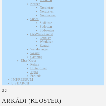
Route 30
Norden
Nordküste
Nordosten
Nordwesten
Süden
Südküste
Südosten
Südwesten
Ost-West-Zentral
Ostküste
Westküste
Zentral
Wanderungen
Wasser
Camping
Über Kreta
Reisen
Hintergrund
Tipps
Freunde
IMPRESSUM
SEARCH
ARKÁDI (KLOSTER)