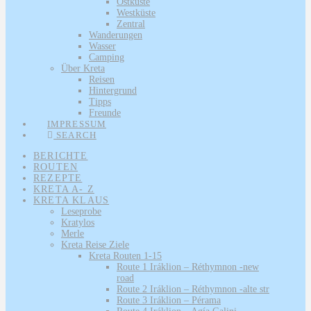
Ostküste
Westküste
Zentral
Wanderungen
Wasser
Camping
Über Kreta
Reisen
Hintergrund
Tipps
Freunde
IMPRESSUM
SEARCH
BERICHTE
ROUTEN
REZEPTE
KRETA A- Z
KRETA KLAUS
Leseprobe
Kratylos
Merle
Kreta Reise Ziele
Kreta Routen 1-15
Route 1 Iráklion – Réthymnon -new
road
Route 2 Iráklion – Réthymnon -alte str
Route 3 Iráklion – Pérama