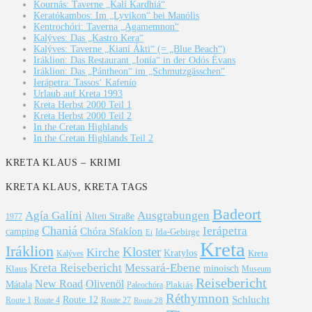
Kournás: Taverne „Kalí Kardhiá“
Keratókambos: Im „Lyvikon“ bei Manólis
Kentrochóri: Taverna „Agamemnon“
Kalýves: Das „Kastro Kera“
Kalýves: Taverne „Kianí Ákti“ (= „Blue Beach“)
Iráklion: Das Restaurant „Ionía“ in der Odós Évans
Iráklion: Das „Pántheon“ im „Schmutzgässchen“
Ierápetra: Tassos‘ Kafenío
Urlaub auf Kreta 1993
Kreta Herbst 2000 Teil 1
Kreta Herbst 2000 Teil 2
In the Cretan Highlands
In the Cretan Highlands Teil 2
KRETA KLAUS – KRIMI
KRETA KLAUS, KRETA TAGS
Badeort
Agía Galíni
Ausgrabungen
Alten Straße
1977
Chaniá
Ierápetra
Chóra Sfakíon
camping
Ida-Gebirge
Ei
Kreta
Iráklion
Kloster
Kirche
Kratylos
Kreta
Kalýves
Kreta Reisebericht
Messará-Ebene
Klaus
minoisch
Museum
Reisebericht
New Road
Olivenöl
Mátala
Plakiás
Paleochóra
Réthymnon
Schlucht
Route 12
Route 1
Route 4
Route 27
Route 28