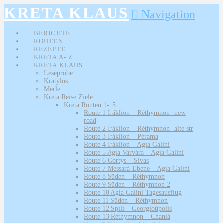
KRETA KLAUS
Navigation
BERICHTE
ROUTEN
REZEPTE
KRETA A- Z
KRETA KLAUS
Leseprobe
Kratylos
Merle
Kreta Reise Ziele
Kreta Routen 1-15
Route 1 Iráklion – Réthymnon -new
road
Route 2 Iráklion – Réthymnon -alte str
Route 3 Iráklion – Pérama
Route 4 Iráklion – Agía Galini
Route 5 Agía Varvára – Agía Galini
Route 6 Górtys – Sívas
Route 7 Messará-Ebene – Agía Galíni
Route 8 Süden – Réthymnon
Route 9 Süden – Réthymnon 2
Route 10 Agía Galíni Tagesausflug
Route 11 Süden – Réthymnon
Route 12 Spíli – Georgioúpolis
Route 13 Réthymnon – Chaniá