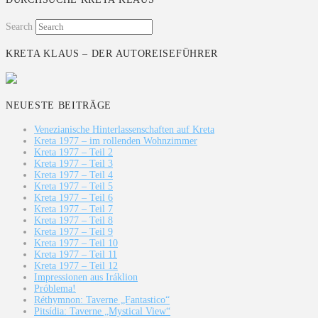
Search
KRETA KLAUS – DER AUTOREISEFÜHRER
NEUESTE BEITRÄGE
Venezianische Hinterlassenschaften auf Kreta
Kreta 1977 – im rollenden Wohnzimmer
Kreta 1977 – Teil 2
Kreta 1977 – Teil 3
Kreta 1977 – Teil 4
Kreta 1977 – Teil 5
Kreta 1977 – Teil 6
Kreta 1977 – Teil 7
Kreta 1977 – Teil 8
Kreta 1977 – Teil 9
Kreta 1977 – Teil 10
Kreta 1977 – Teil 11
Kreta 1977 – Teil 12
Impressionen aus Iráklion
Próblema!
Réthymnon: Taverne „Fantastico“
Pitsídia: Taverne „Mystical View“