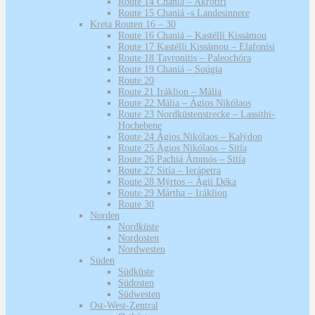
Route 14 Chaniá – Akrotíri
Route 15 Chaniá -s Landesinnere
Kreta Routen 16 – 30
Route 16 Chaniá – Kastélli Kissámou
Route 17 Kastélli Kissámou – Elafonísi
Route 18 Tavronítis – Paleochóra
Route 19 Chaniá – Soúgia
Route 20
Route 21 Iráklion – Mália
Route 22 Mália – Ágios Nikólaos
Route 23 Nordküstenstrecke – Lassíthi-
Hochebene
Route 24 Ágios Nikólaos – Kalýdon
Route 25 Ágios Nikólaos – Sitía
Route 26 Pachiá Ámmós – Sitía
Route 27 Sitía – Ierápetra
Route 28 Mýrtos – Ágii Déka
Route 29 Mártha – Iráklion
Route 30
Norden
Nordküste
Nordosten
Nordwesten
Süden
Südküste
Südosten
Südwesten
Ost-West-Zentral