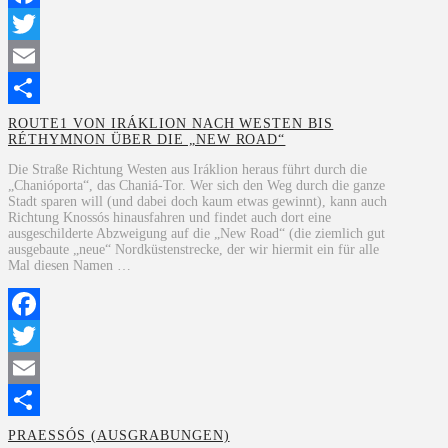
Facebook
Twitter
Email
Teilen
ROUTE1 VON IRÁKLION NACH WESTEN BIS
RÉTHYMNON ÜBER DIE „NEW ROAD“
Die Straße Richtung Westen aus Iráklion heraus führt durch die
„Chanióporta“, das Chaniá-Tor. Wer sich den Weg durch die ganze
Stadt sparen will (und dabei doch kaum etwas gewinnt), kann auch
Richtung Knossós hinausfahren und findet auch dort eine
ausgeschilderte Abzweigung auf die „New Road“ (die ziemlich gut
ausgebaute „neue“ Nordküstenstrecke, der wir hiermit ein für alle
Mal diesen Namen …
Facebook
Twitter
Email
Teilen
PRAESSÓS (AUSGRABUNGEN)