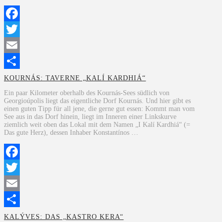
Facebook
Twitter
Email
Teilen
KOURNÁS: TAVERNE „KALÍ KARDHIÁ“
Ein paar Kilometer oberhalb des Kournás-Sees südlich von
Georgioúpolis liegt das eigentliche Dorf Kournás. Und hier gibt es
einen guten Tipp für all jene, die gerne gut essen: Kommt man vom
See aus in das Dorf hinein, liegt im Inneren einer Linkskurve
ziemlich weit oben das Lokal mit dem Namen „I Kalí Kardhiá“ (=
Das gute Herz), dessen Inhaber Konstantínos …
Facebook
Twitter
Email
Teilen
KALÝVES: DAS „KASTRO KERA“