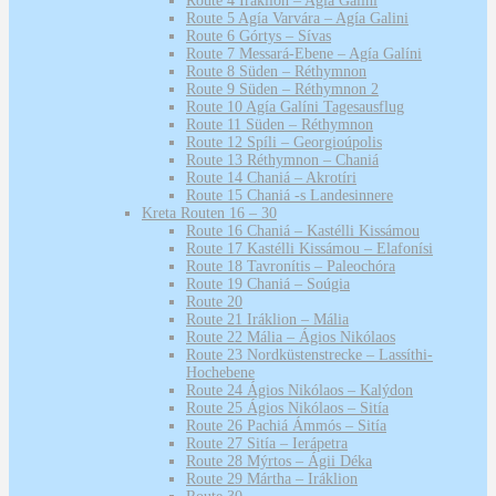
Route 4 Iráklion – Agía Galini
Route 5 Agía Varvára – Agía Galini
Route 6 Górtys – Sívas
Route 7 Messará-Ebene – Agía Galíni
Route 8 Süden – Réthymnon
Route 9 Süden – Réthymnon 2
Route 10 Agía Galíni Tagesausflug
Route 11 Süden – Réthymnon
Route 12 Spíli – Georgioúpolis
Route 13 Réthymnon – Chaniá
Route 14 Chaniá – Akrotíri
Route 15 Chaniá -s Landesinnere
Kreta Routen 16 – 30
Route 16 Chaniá – Kastélli Kissámou
Route 17 Kastélli Kissámou – Elafonísi
Route 18 Tavronítis – Paleochóra
Route 19 Chaniá – Soúgia
Route 20
Route 21 Iráklion – Mália
Route 22 Mália – Ágios Nikólaos
Route 23 Nordküstenstrecke – Lassíthi-
Hochebene
Route 24 Ágios Nikólaos – Kalýdon
Route 25 Ágios Nikólaos – Sitía
Route 26 Pachiá Ámmós – Sitía
Route 27 Sitía – Ierápetra
Route 28 Mýrtos – Ágii Déka
Route 29 Mártha – Iráklion