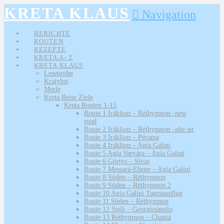
KRETA KLAUS
Navigation
BERICHTE
ROUTEN
REZEPTE
KRETA A- Z
KRETA KLAUS
Leseprobe
Kratylos
Merle
Kreta Reise Ziele
Kreta Routen 1-15
Route 1 Iráklion – Réthymnon -new
road
Route 2 Iráklion – Réthymnon -alte str
Route 3 Iráklion – Pérama
Route 4 Iráklion – Agía Galini
Route 5 Agía Varvára – Agía Galini
Route 6 Górtys – Sívas
Route 7 Messará-Ebene – Agía Galíni
Route 8 Süden – Réthymnon
Route 9 Süden – Réthymnon 2
Route 10 Agía Galíni Tagesausflug
Route 11 Süden – Réthymnon
Route 12 Spíli – Georgioúpolis
Route 13 Réthymnon – Chaniá