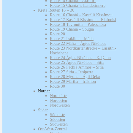
Route 14 Chaniá – Akrotíri
Route 15 Chaniá -s Landesinnere
Kreta Routen 16 – 30
Route 16 Chaniá – Kastélli Kissámou
Route 17 Kastélli Kissámou – Elafonísi
Route 18 Tavronítis – Paleochóra
Route 19 Chaniá – Soúgia
Route 20
Route 21 Iráklion – Mália
Route 22 Mália – Ágios Nikólaos
Route 23 Nordküstenstrecke – Lassíthi-
Hochebene
Route 24 Ágios Nikólaos – Kalýdon
Route 25 Ágios Nikólaos – Sitía
Route 26 Pachiá Ámmós – Sitía
Route 27 Sitía – Ierápetra
Route 28 Mýrtos – Ágii Déka
Route 29 Mártha – Iráklion
Route 30
Norden
Nordküste
Nordosten
Nordwesten
Süden
Südküste
Südosten
Südwesten
Ost-West-Zentral