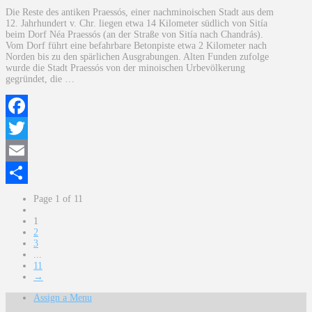
Die Reste des antiken Praessós, einer nachminoischen Stadt aus dem
12. Jahrhundert v. Chr. liegen etwa 14 Kilometer südlich von Sitía
beim Dorf Néa Praessós (an der Straße von Sitía nach Chandrás).
Vom Dorf führt eine befahrbare Betonpiste etwa 2 Kilometer nach
Norden bis zu den spärlichen Ausgrabungen. Alten Funden zufolge
wurde die Stadt Praessós von der minoischen Urbevölkerung
gegründet, die …
Facebook
Twitter
Email
Teilen
Page 1 of 11
1
2
3
...
11
→
Assign a Menu