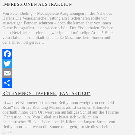
IMPRESSIONEN AUS IRÁKLION
Von Peter Bieling – Mediapalette Ausgrabungen in der Nähe des
Hafens Die Venezianische Festung am Fischerhafen sollte vor
auswärtigen Feinden schützen – doch die kamen eher von innen
Gerne Fotografiert, aber wieder schön: Der Fischerhafen Fischer
beim Netzflicken – eine langwierige und mühselige Arbeit! Blick
vom Hafen auf die Stadt Eine heiße Maschine, kein Sondermüll –
der Fahrer holt gerade …
Facebook
Twitter
Email
Teilen
RÉTHYMNON: TAVERNE „FANTASTICO“
Etwa drei Kilometer östlich von Réthymnon zweigt von der „Old
Road“ die Straße Richtung Maroulás ab. Etwa einen Kilometer
oberhalb hinter dem Ort weist ein auffälliges Schild auf die Taverne
„Fantastico“ hin. Vom Lokal aus bietet sich wirklich ein
phantastischer Blick auf den über 16 Kilometer langen Strand von
Réthymnon. Und wenn die Sonne untergeht, tut sie dies scheinbar
genau …