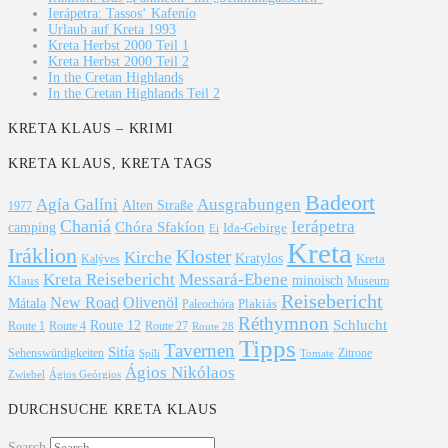
Ierápetra: Tassos‘ Kafenío
Urlaub auf Kreta 1993
Kreta Herbst 2000 Teil 1
Kreta Herbst 2000 Teil 2
In the Cretan Highlands
In the Cretan Highlands Teil 2
KRETA KLAUS – KRIMI
KRETA KLAUS, KRETA TAGS
Badeort
Agía Galíni
Ausgrabungen
Alten Straße
1977
Chaniá
Ierápetra
Chóra Sfakíon
camping
Ida-Gebirge
Ei
Kreta
Iráklion
Kloster
Kirche
Kratylos
Kreta
Kalýves
Kreta Reisebericht
Messará-Ebene
Klaus
minoisch
Museum
Reisebericht
New Road
Olivenöl
Mátala
Plakiás
Paleochóra
Réthymnon
Schlucht
Route 12
Route 1
Route 4
Route 27
Route 28
Tipps
Tavernen
Sitía
Sehenswürdigkeiten
Zitrone
Spíli
Tomate
Ágios Nikólaos
Ágios Geórgios
Zwiebel
DURCHSUCHE KRETA KLAUS
Search