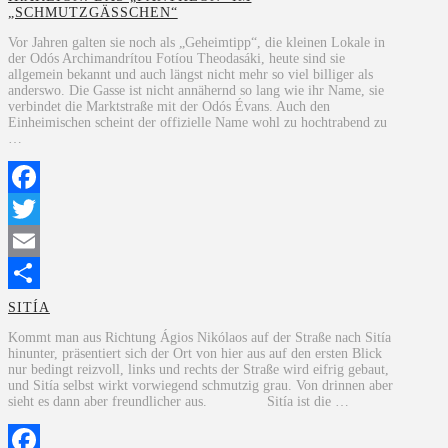
„SCHMUTZGÄSSCHEN“
Vor Jahren galten sie noch als „Geheimtipp“, die kleinen Lokale in
der Odós Archimandrítou Fotíou Theodasáki, heute sind sie
allgemein bekannt und auch längst nicht mehr so viel billiger als
anderswo. Die Gasse ist nicht annähernd so lang wie ihr Name, sie
verbindet die Marktstraße mit der Odós Évans. Auch den
Einheimischen scheint der offizielle Name wohl zu hochtrabend zu
…
Facebook
Twitter
Email
Teilen
SITÍA
Kommt man aus Richtung Ágios Nikólaos auf der Straße nach Sitía
hinunter, präsentiert sich der Ort von hier aus auf den ersten Blick
nur bedingt reizvoll, links und rechts der Straße wird eifrig gebaut,
und Sitía selbst wirkt vorwiegend schmutzig grau. Von drinnen aber
sieht es dann aber freundlicher aus. Sitía ist die …