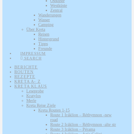
Ostküste
Westküste
Zentral
Wanderungen
Wasser
Camping
Über Kreta
Reisen
Hintergrund
Tipps
Freunde
IMPRESSUM
SEARCH
BERICHTE
ROUTEN
REZEPTE
KRETA A- Z
KRETA KLAUS
Leseprobe
Kratylos
Merle
Kreta Reise Ziele
Kreta Routen 1-15
Route 1 Iráklion – Réthymnon -new
road
Route 2 Iráklion – Réthymnon -alte str
Route 3 Iráklion – Pérama