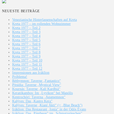
NEUESTE BEITRÄGE
Venezianische Hinterlassenschaften auf Kreta
Kreta 1977 – im rollenden Wohnzimmer
Kreta 1977 – Teil 2
Kreta 1977 – Teil 3
Kreta 1977 – Teil 4
Kreta 1977 – Teil 5
Kreta 1977 – Teil 6
Kreta 1977 – Teil 7
Kreta 1977 – Teil 8
Kreta 1977 – Teil 9
Kreta 1977 – Teil 10
Kreta 1977 – Teil 11
Kreta 1977 – Teil 12
Impressionen aus Iráklion
Próblema!
Réthymnon: Taverne „Fantastico“
Pitsídia: Taverne „Mystical View“
Kournás: Taverne „Kalí Kardhiá“
Keratókambos: Im „Lyvikon“ bei Manólis
Kentrochóri: Taverna „Agamemnon“
Kalýves: Das „Kastro Kera“
Kalýves: Taverne „Kianí Ákti“ (= „Blue Beach“)
Iráklion: Das Restaurant „Ionía“ in der Odós Évans
Iráklion: Das „Pántheon“ im „Schmutzgässchen“