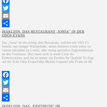
Facebook
Twitter
Email
Teilen
IRÁKLION: DAS RESTAURANT „IONÍA“ IN DER
ODÓS ÉVANS
Das „Ionía“ ist ein richtig altes Restaurant, welches seit 1923 (!)
besteht, mit riesiger Wärmetheke, netten Kellnern (viele schon im
vierten Jahrzehnt im Lokal), aber wenig speziellen Zugeständnissen
an den Tourismus. Hier essen auch in erster Linie die
Einheimischen, und das ist immer ein Zeichen für Qualität! Es liegt
auf der Ecke Odós Évans/Odós Micháli Giannári (die Évans ist die
…
Facebook
Twitter
Email
Teilen
IRÁKLION: DAS „PÁNTHEON“ IM