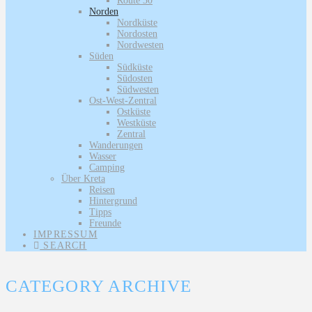
Route 30
Norden
Nordküste
Nordosten
Nordwesten
Süden
Südküste
Südosten
Südwesten
Ost-West-Zentral
Ostküste
Westküste
Zentral
Wanderungen
Wasser
Camping
Über Kreta
Reisen
Hintergrund
Tipps
Freunde
IMPRESSUM
SEARCH
CATEGORY ARCHIVE