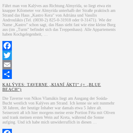
Fährt man von Kalýves aus Richtung Almyrída, so liegt etwa ein
knapper Kilometer vor Almyrída unterhalb der Straße praktisch am
Strand das Haus „Kastro Kera“ von Adriána und Vassílis
Androulákis (Tel. (0030-2) 825-0-31918 oder 0-31471). Wie der
Name „Kastro“ schon sagt, das Haus sieht fast wie eine kleine Burg
aus (im „Turm“ befindet sich das Treppenhaus). Alle Appartements
haben Kochgelegenheit, …
Facebook
Twitter
Email
Teilen
KALÝVES: TAVERNE „KIANÍ ÁKTI“ (= „BLUE
BEACH“)
Die Taverne von Níkos Vlamákis liegt am Ausgang der Soúda-
Bucht westlich von Kalýves am Strand. Ich kenne sie seit nunmehr
38 Jahren, der heutige Inhaber war damals etwa 5 Jahre alt.
Seinerzeit aß ich hier morgens meine erste Portion Féta mit Oliven
und trank meinen ersten Wein auf Kreta, während die Sonne
aufging. Und ich habe mich unwiderruflich in diesen …