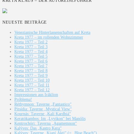
KRETA KLAUS – DER AUTOREISEFÜHRER
NEUESTE BEITRÄGE
Venezianische Hinterlassenschaften auf Kreta
Kreta 1977 – im rollenden Wohnzimmer
Kreta 1977 – Teil 2
Kreta 1977 – Teil 3
Kreta 1977 – Teil 4
Kreta 1977 – Teil 5
Kreta 1977 – Teil 6
Kreta 1977 – Teil 7
Kreta 1977 – Teil 8
Kreta 1977 – Teil 9
Kreta 1977 – Teil 10
Kreta 1977 – Teil 11
Kreta 1977 – Teil 12
Impressionen aus Iráklion
Próblema!
Réthymnon: Taverne „Fantastico“
Pitsídia: Taverne „Mystical View“
Kournás: Taverne „Kalí Kardhiá“
Keratókambos: Im „Lyvikon“ bei Manólis
Kentrochóri: Taverna „Agamemnon“
Kalýves: Das „Kastro Kera“
Kalýves: Taverne „Kianí Ákti“ (= „Blue Beach“)