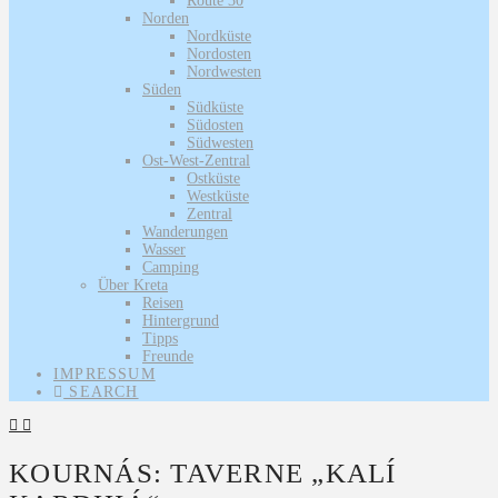
Route 30
Norden
Nordküste
Nordosten
Nordwesten
Süden
Südküste
Südosten
Südwesten
Ost-West-Zentral
Ostküste
Westküste
Zentral
Wanderungen
Wasser
Camping
Über Kreta
Reisen
Hintergrund
Tipps
Freunde
IMPRESSUM
SEARCH
KOURNÁS: TAVERNE „KALÍ