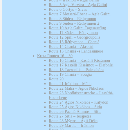
Route 4 Iráklion – Agía Galini
Route 5 Agía Varvára – Agía Galini
Route 6 Górtys – Sívas
Route 7 Messará-Ebene – Agía Galíni
Route 8 Süden – Réthymnon
Route 9 Süden – Réthymnon 2
Route 10 Agía Galíni Tagesausflug
Route 11 Süden – Réthymnon
Route 12 Spíli – Georgioúpolis
Route 13 Réthymnon – Chaniá
Route 14 Chaniá – Akrotíri
Route 15 Chaniá -s Landesinnere
Kreta Routen 16 – 30
Route 16 Chaniá – Kastélli Kissámou
Route 17 Kastélli Kissámou – Elafonísi
Route 18 Tavronítis – Paleochóra
Route 19 Chaniá – Soúgia
Route 20
Route 21 Iráklion – Mália
Route 22 Mália – Ágios Nikólaos
Route 23 Nordküstenstrecke – Lassíthi-
Hochebene
Route 24 Ágios Nikólaos – Kalýdon
Route 25 Ágios Nikólaos – Sitía
Route 26 Pachiá Ámmós – Sitía
Route 27 Sitía – Ierápetra
Route 28 Mýrtos – Ágii Déka
Route 29 Mártha – Iráklion