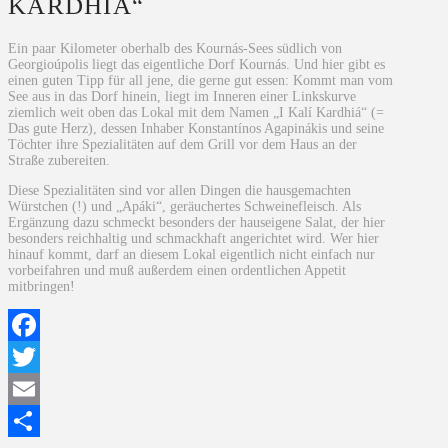
KARDHIÁ“
Ein paar Kilometer oberhalb des Kournás-Sees südlich von
Georgioúpolis liegt das eigentliche Dorf Kournás. Und hier gibt es
einen guten Tipp für all jene, die gerne gut essen: Kommt man vom
See aus in das Dorf hinein, liegt im Inneren einer Linkskurve
ziemlich weit oben das Lokal mit dem Namen „I Kalí Kardhiá“ (=
Das gute Herz), dessen Inhaber Konstantínos Agapinákis und seine
Töchter ihre Spezialitäten auf dem Grill vor dem Haus an der
Straße zubereiten.
Diese Spezialitäten sind vor allen Dingen die hausgemachten
Würstchen (!) und „Apáki“, geräuchertes Schweinefleisch. Als
Ergänzung dazu schmeckt besonders der hauseigene Salat, der hier
besonders reichhaltig und schmackhaft angerichtet wird. Wer hier
hinauf kommt, darf an diesem Lokal eigentlich nicht einfach nur
vorbeifahren und muß außerdem einen ordentlichen Appetit
mitbringen!
Facebook
Twitter
Email