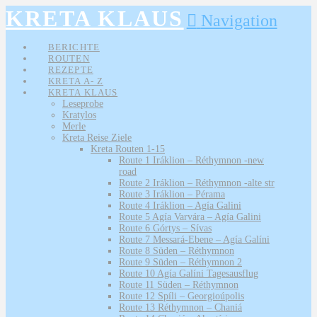
KRETA KLAUS
Navigation
BERICHTE
ROUTEN
REZEPTE
KRETA A- Z
KRETA KLAUS
Leseprobe
Kratylos
Merle
Kreta Reise Ziele
Kreta Routen 1-15
Route 1 Iráklion – Réthymnon -new
road
Route 2 Iráklion – Réthymnon -alte str
Route 3 Iráklion – Pérama
Route 4 Iráklion – Agía Galini
Route 5 Agía Varvára – Agía Galini
Route 6 Górtys – Sívas
Route 7 Messará-Ebene – Agía Galíni
Route 8 Süden – Réthymnon
Route 9 Süden – Réthymnon 2
Route 10 Agía Galíni Tagesausflug
Route 11 Süden – Réthymnon
Route 12 Spíli – Georgioúpolis
Route 13 Réthymnon – Chaniá