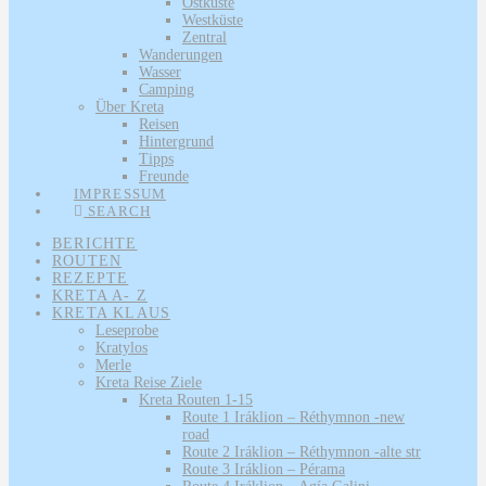
Ostküste
Westküste
Zentral
Wanderungen
Wasser
Camping
Über Kreta
Reisen
Hintergrund
Tipps
Freunde
IMPRESSUM
SEARCH
BERICHTE
ROUTEN
REZEPTE
KRETA A- Z
KRETA KLAUS
Leseprobe
Kratylos
Merle
Kreta Reise Ziele
Kreta Routen 1-15
Route 1 Iráklion – Réthymnon -new
road
Route 2 Iráklion – Réthymnon -alte str
Route 3 Iráklion – Pérama