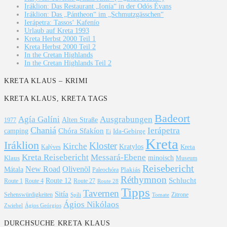
Iráklion: Das Restaurant „Ionía“ in der Odós Évans
Iráklion: Das „Pántheon“ im „Schmutzgässchen“
Ierápetra: Tassos‘ Kafenío
Urlaub auf Kreta 1993
Kreta Herbst 2000 Teil 1
Kreta Herbst 2000 Teil 2
In the Cretan Highlands
In the Cretan Highlands Teil 2
KRETA KLAUS – KRIMI
KRETA KLAUS, KRETA TAGS
Badeort
Agía Galíni
Ausgrabungen
Alten Straße
1977
Chaniá
Ierápetra
Chóra Sfakíon
camping
Ida-Gebirge
Ei
Kreta
Iráklion
Kloster
Kirche
Kratylos
Kreta
Kalýves
Kreta Reisebericht
Messará-Ebene
Klaus
minoisch
Museum
Reisebericht
New Road
Olivenöl
Mátala
Plakiás
Paleochóra
Réthymnon
Schlucht
Route 12
Route 1
Route 4
Route 27
Route 28
Tipps
Tavernen
Sitía
Sehenswürdigkeiten
Zitrone
Spíli
Tomate
Ágios Nikólaos
Ágios Geórgios
Zwiebel
DURCHSUCHE KRETA KLAUS