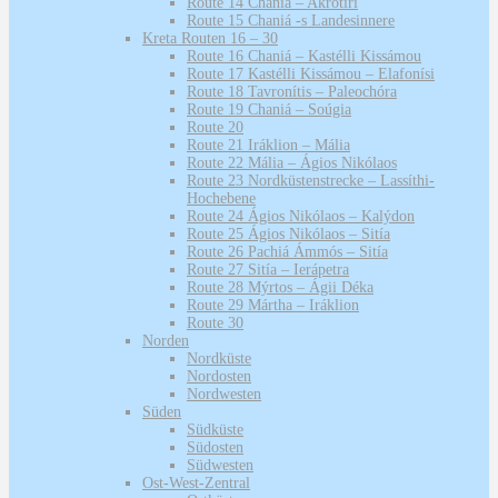
Route 14 Chaniá – Akrotíri
Route 15 Chaniá -s Landesinnere
Kreta Routen 16 – 30
Route 16 Chaniá – Kastélli Kissámou
Route 17 Kastélli Kissámou – Elafonísi
Route 18 Tavronítis – Paleochóra
Route 19 Chaniá – Soúgia
Route 20
Route 21 Iráklion – Mália
Route 22 Mália – Ágios Nikólaos
Route 23 Nordküstenstrecke – Lassíthi-
Hochebene
Route 24 Ágios Nikólaos – Kalýdon
Route 25 Ágios Nikólaos – Sitía
Route 26 Pachiá Ámmós – Sitía
Route 27 Sitía – Ierápetra
Route 28 Mýrtos – Ágii Déka
Route 29 Mártha – Iráklion
Route 30
Norden
Nordküste
Nordosten
Nordwesten
Süden
Südküste
Südosten
Südwesten
Ost-West-Zentral