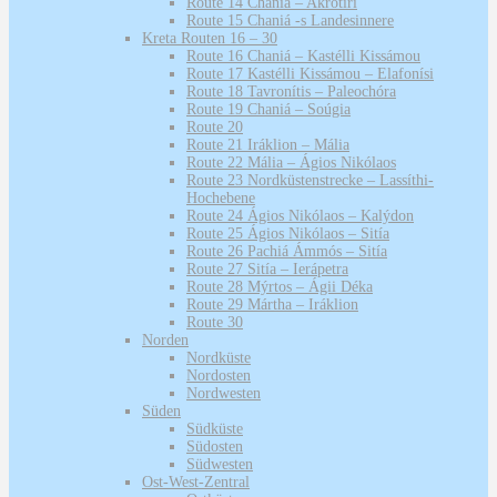
Route 14 Chaniá – Akrotíri
Route 15 Chaniá -s Landesinnere
Kreta Routen 16 – 30
Route 16 Chaniá – Kastélli Kissámou
Route 17 Kastélli Kissámou – Elafonísi
Route 18 Tavronítis – Paleochóra
Route 19 Chaniá – Soúgia
Route 20
Route 21 Iráklion – Mália
Route 22 Mália – Ágios Nikólaos
Route 23 Nordküstenstrecke – Lassíthi-
Hochebene
Route 24 Ágios Nikólaos – Kalýdon
Route 25 Ágios Nikólaos – Sitía
Route 26 Pachiá Ámmós – Sitía
Route 27 Sitía – Ierápetra
Route 28 Mýrtos – Ágii Déka
Route 29 Mártha – Iráklion
Route 30
Norden
Nordküste
Nordosten
Nordwesten
Süden
Südküste
Südosten
Südwesten
Ost-West-Zentral