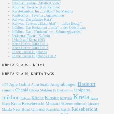
Pitsídia: Taverne „Mystical View“
Kournás: Taverne „Kalí Kardhiá“
Keratókambos: Im „Lyvikon“ bei Manólis
Kentrochóri: Taverna „Agamemnon“
Kalýves: Das „Kastro Kera“
Kalýves: Taverne „Kianí Ákti“ (= „Blue Beach“)
Iráklion: Das Restaurant „Ionía“ in der Odós Évans
Iráklion: Das „Pántheon“ im „Schmutzgässchen“
Ierápetra: Tassos‘ Kafenío
Urlaub auf Kreta 1993
Kreta Herbst 2000 Teil 1
Kreta Herbst 2000 Teil 2
In the Cretan Highlands
In the Cretan Highlands Teil 2
KRETA KLAUS – KRIMI
KRETA KLAUS, KRETA TAGS
Badeort
Agía Galíni
Ausgrabungen
Alten Straße
1977
Chaniá
Ierápetra
Chóra Sfakíon
camping
Ida-Gebirge
Ei
Kreta
Iráklion
Kloster
Kirche
Kratylos
Kreta
Kalýves
Kreta Reisebericht
Messará-Ebene
Klaus
minoisch
Museum
Reisebericht
New Road
Olivenöl
Mátala
Plakiás
Paleochóra