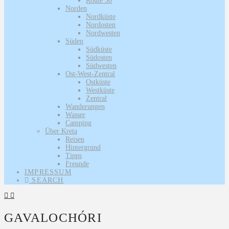
Route 30
Norden
Nordküste
Nordosten
Nordwesten
Süden
Südküste
Südosten
Südwesten
Ost-West-Zentral
Ostküste
Westküste
Zentral
Wanderungen
Wasser
Camping
Über Kreta
Reisen
Hintergrund
Tipps
Freunde
IMPRESSUM
SEARCH
GAVALOCHÓRI