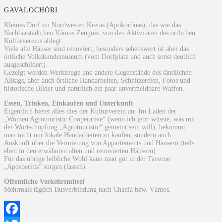
GAVALOCHÓRI
Kleines Dorf im Nordwesten Kretas (Apokorónas), das wie das
Nachbarstädtchen Vámos Zeugnis von den Aktivitäten des örtlichen
Kulturvereins ablegt.
Viele alte Häuser sind renoviert, besonders sehenswert ist aber das
örtliche Volkskundemuseum (vom Dorfplatz und auch sonst deutlich
ausgeschildert).
Gezeigt werden Werkzeuge und andere Gegenstände des ländlichen
Alltags, aber auch örtliche Handarbeiten, Schnitzereien, Fotos und
historische Bilder und natürlich ein paar unvermeidbare Waffen.
Essen, Trinken, Einkaufen und Unterkunft
Eigentlich bietet alles dies der Kulturverein an: Im Laden der
„Women Agrotouristic Cooperative“ (wenn ich jetzt wüsste, was mit
der Wortschöpfung „Agrotouristic“ gemeint sein will), bekommt
man nicht nur lokale Handarbeiten zu kaufen, sondern auch
Auskunft über die Vermietung von Appartements und Häusern (teils
eben in den erwähnten alten und renovierten Häusern).
Für das übrige leibliche Wohl kann man gut in der Taverne
„Aposperitis“ sorgen (lassen).
Öffentliche Verkehrsmittel
Mehrmals täglich Busverbindung nach Chaniá bzw. Vámos.