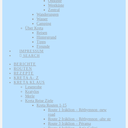
Ostküste
Westküste
Zentral
Wanderungen
Wasser
Camping
Über Kreta
Reisen
Hintergrund
Tipps
Freunde
IMPRESSUM
SEARCH
BERICHTE
ROUTEN
REZEPTE
KRETA A- Z
KRETA KLAUS
Leseprobe
Kratylos
Merle
Kreta Reise Ziele
Kreta Routen 1-15
Route 1 Iráklion – Réthymnon -new
road
Route 2 Iráklion – Réthymnon -alte str
Route 3 Iráklion – Pérama