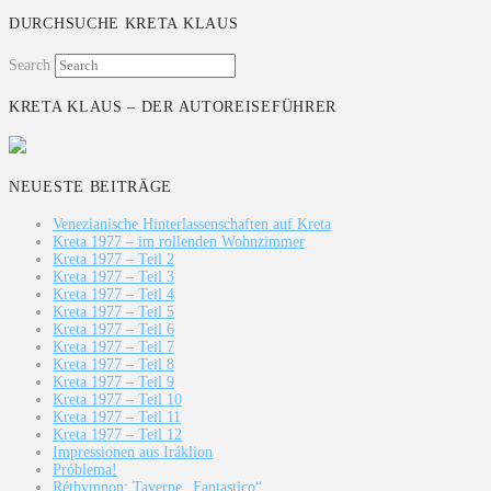
Teilen
DURCHSUCHE KRETA KLAUS
Search
KRETA KLAUS – DER AUTOREISEFÜHRER
NEUESTE BEITRÄGE
Venezianische Hinterlassenschaften auf Kreta
Kreta 1977 – im rollenden Wohnzimmer
Kreta 1977 – Teil 2
Kreta 1977 – Teil 3
Kreta 1977 – Teil 4
Kreta 1977 – Teil 5
Kreta 1977 – Teil 6
Kreta 1977 – Teil 7
Kreta 1977 – Teil 8
Kreta 1977 – Teil 9
Kreta 1977 – Teil 10
Kreta 1977 – Teil 11
Kreta 1977 – Teil 12
Impressionen aus Iráklion
Próblema!
Réthymnon: Taverne „Fantastico“