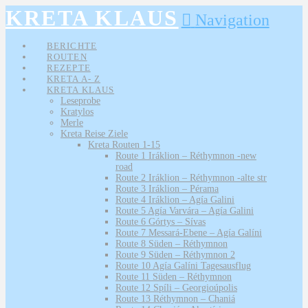
KRETA KLAUS
Navigation
BERICHTE
ROUTEN
REZEPTE
KRETA A- Z
KRETA KLAUS
Leseprobe
Kratylos
Merle
Kreta Reise Ziele
Kreta Routen 1-15
Route 1 Iráklion – Réthymnon -new
road
Route 2 Iráklion – Réthymnon -alte str
Route 3 Iráklion – Pérama
Route 4 Iráklion – Agía Galini
Route 5 Agía Varvára – Agía Galini
Route 6 Górtys – Sívas
Route 7 Messará-Ebene – Agía Galíni
Route 8 Süden – Réthymnon
Route 9 Süden – Réthymnon 2
Route 10 Agía Galíni Tagesausflug
Route 11 Süden – Réthymnon
Route 12 Spíli – Georgioúpolis
Route 13 Réthymnon – Chaniá