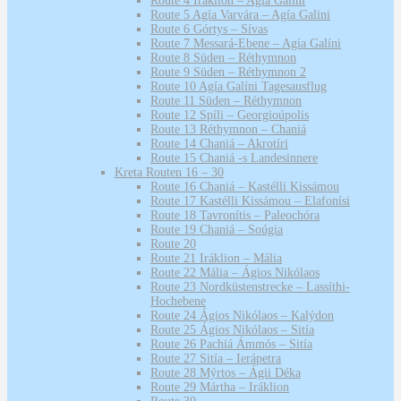
Route 4 Iráklion – Agía Galini
Route 5 Agía Varvára – Agía Galini
Route 6 Górtys – Sívas
Route 7 Messará-Ebene – Agía Galíni
Route 8 Süden – Réthymnon
Route 9 Süden – Réthymnon 2
Route 10 Agía Galíni Tagesausflug
Route 11 Süden – Réthymnon
Route 12 Spíli – Georgioúpolis
Route 13 Réthymnon – Chaniá
Route 14 Chaniá – Akrotíri
Route 15 Chaniá -s Landesinnere
Kreta Routen 16 – 30
Route 16 Chaniá – Kastélli Kissámou
Route 17 Kastélli Kissámou – Elafonísi
Route 18 Tavronítis – Paleochóra
Route 19 Chaniá – Soúgia
Route 20
Route 21 Iráklion – Mália
Route 22 Mália – Ágios Nikólaos
Route 23 Nordküstenstrecke – Lassíthi-
Hochebene
Route 24 Ágios Nikólaos – Kalýdon
Route 25 Ágios Nikólaos – Sitía
Route 26 Pachiá Ámmós – Sitía
Route 27 Sitía – Ierápetra
Route 28 Mýrtos – Ágii Déka
Route 29 Mártha – Iráklion