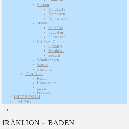
Route 30
Norden
Nordküste
Nordosten
Nordwesten
Süden
Südküste
Südosten
Südwesten
Ost-West-Zentral
Ostküste
Westküste
Zentral
Wanderungen
Wasser
Camping
Über Kreta
Reisen
Hintergrund
Tipps
Freunde
IMPRESSUM
SEARCH
IRÁKLION – BADEN