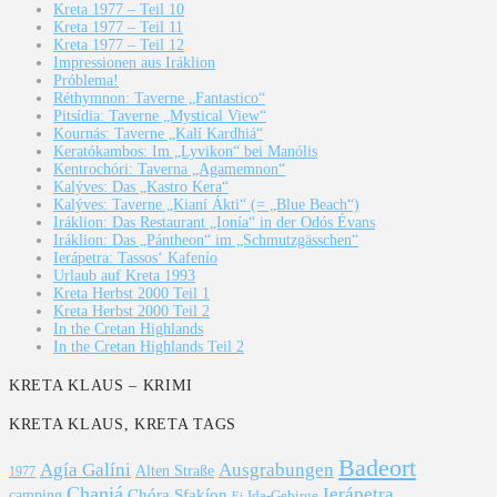
Kreta 1977 – Teil 10
Kreta 1977 – Teil 11
Kreta 1977 – Teil 12
Impressionen aus Iráklion
Próblema!
Réthymnon: Taverne „Fantastico“
Pitsídia: Taverne „Mystical View“
Kournás: Taverne „Kalí Kardhiá“
Keratókambos: Im „Lyvikon“ bei Manólis
Kentrochóri: Taverna „Agamemnon“
Kalýves: Das „Kastro Kera“
Kalýves: Taverne „Kianí Ákti“ (= „Blue Beach“)
Iráklion: Das Restaurant „Ionía“ in der Odós Évans
Iráklion: Das „Pántheon“ im „Schmutzgässchen“
Ierápetra: Tassos‘ Kafenío
Urlaub auf Kreta 1993
Kreta Herbst 2000 Teil 1
Kreta Herbst 2000 Teil 2
In the Cretan Highlands
In the Cretan Highlands Teil 2
KRETA KLAUS – KRIMI
KRETA KLAUS, KRETA TAGS
Badeort
Agía Galíni
Ausgrabungen
Alten Straße
1977
Chaniá
Ierápetra
Chóra Sfakíon
camping
Ida-Gebirge
Ei