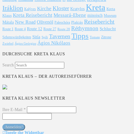
Kreta
Iráklion
Kloster
Kirche
Kratylos
Kreta
Kalýves
Kreta Reisebericht
Messará-Ebene
Klaus
minoisch
Museum
Reisebericht
New Road
Olivenöl
Mátala
Plakiás
Paleochóra
Réthymnon
Schlucht
Route 12
Route 1
Route 4
Route 27
Route 28
Tipps
Tavernen
Sitía
Sehenswürdigkeiten
Zitrone
Spíli
Tomate
Ágios Nikólaos
Ágios Geórgios
Zwiebel
DURCHSUCHE KRETA KLAUS
Search
KRETA KLAUS – DER AUTOREISEFÜHRER
KRETA KLAUS NEWSLETTER
Ihre E-Mail
*
Toggle the Widgetbar