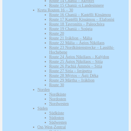
Route 14 Chaniá – Akrotíri
Route 15 Chaniá -s Landesinnere
Kreta Routen 16 – 30
Route 16 Chaniá – Kastélli Kissámou
Route 17 Kastélli Kissámou – Elafonísi
Route 18 Tavronítis – Paleochóra
Route 19 Chaniá – Soúgia
Route 20
Route 21 Iráklion – Mália
Route 22 Mália – Ágios Nikólaos
Route 23 Nordküstenstrecke – Lassíthi-
Hochebene
Route 24 Ágios Nikólaos – Kalýdon
Route 25 Ágios Nikólaos – Sitía
Route 26 Pachiá Ámmós – Sitía
Route 27 Sitía – Ierápetra
Route 28 Mýrtos – Ágii Déka
Route 29 Mártha – Iráklion
Route 30
Norden
Nordküste
Nordosten
Nordwesten
Süden
Südküste
Südosten
Südwesten
Ost-West-Zentral