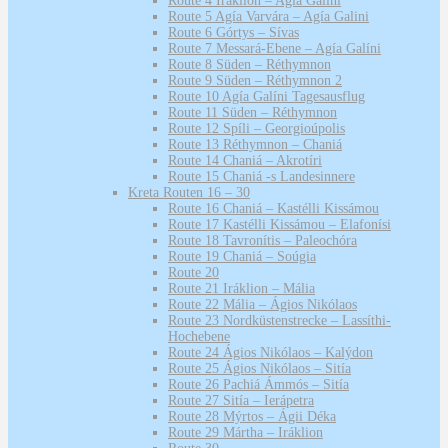
Route 4 Iráklion – Agía Galini
Route 5 Agía Varvára – Agía Galini
Route 6 Górtys – Sívas
Route 7 Messará-Ebene – Agía Galíni
Route 8 Süden – Réthymnon
Route 9 Süden – Réthymnon 2
Route 10 Agía Galíni Tagesausflug
Route 11 Süden – Réthymnon
Route 12 Spíli – Georgioúpolis
Route 13 Réthymnon – Chaniá
Route 14 Chaniá – Akrotíri
Route 15 Chaniá -s Landesinnere
Kreta Routen 16 – 30
Route 16 Chaniá – Kastélli Kissámou
Route 17 Kastélli Kissámou – Elafonísi
Route 18 Tavronítis – Paleochóra
Route 19 Chaniá – Soúgia
Route 20
Route 21 Iráklion – Mália
Route 22 Mália – Ágios Nikólaos
Route 23 Nordküstenstrecke – Lassíthi-
Hochebene
Route 24 Ágios Nikólaos – Kalýdon
Route 25 Ágios Nikólaos – Sitía
Route 26 Pachiá Ámmós – Sitía
Route 27 Sitía – Ierápetra
Route 28 Mýrtos – Ágii Déka
Route 29 Mártha – Iráklion