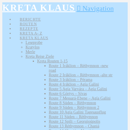
KRETA KLAUS
Navigation
BERICHTE
ROUTEN
REZEPTE
KRETA A- Z
KRETA KLAUS
Leseprobe
Kratylos
Merle
Kreta Reise Ziele
Kreta Routen 1-15
Route 1 Iráklion – Réthymnon -new
road
Route 2 Iráklion – Réthymnon -alte str
Route 3 Iráklion – Pérama
Route 4 Iráklion – Agía Galini
Route 5 Agía Varvára – Agía Galini
Route 6 Górtys – Sívas
Route 7 Messará-Ebene – Agía Galíni
Route 8 Süden – Réthymnon
Route 9 Süden – Réthymnon 2
Route 10 Agía Galíni Tagesausflug
Route 11 Süden – Réthymnon
Route 12 Spíli – Georgioúpolis
Route 13 Réthymnon – Chaniá