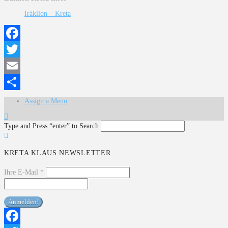
Iráklion – Kreta
Facebook
Twitter
Email
Teilen
Assign a Menu
Type and Press “enter” to Search
KRETA KLAUS NEWSLETTER
Ihre E-Mail
*