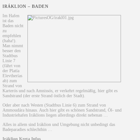
IRÁKLION – BADEN
Im Hafen
ist das
Baden nicht
zu
empfehlen
(haha!).
Man nimmt
besser den
Stadtbus
Linie 7
(fährt von
der Platía
Elevtherías
ab) zum
Strand von
Karterós und nach Amnissós, er verkehrt regelmäßig, hier gibt es
Sandstrand (der erste Strand östlich der Stadt).
Oder aber nach Westen (Stadtbus Linie 6) zum Strand von
Ammoudára hinaus. Auch hier gibt es schönen Sandstrand, Öl- und
Industriehafen Iráklions liegen allerdings direkt nebenan …
Alles in allem sind Iráklion und Umgebung nicht unbedingt das
Badeparadies schlechthin …
Iráklion Kreta Infos