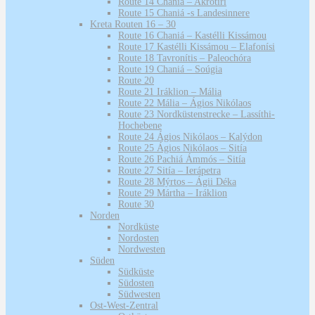
Route 14 Chaniá – Akrotíri
Route 15 Chaniá -s Landesinnere
Kreta Routen 16 – 30
Route 16 Chaniá – Kastélli Kissámou
Route 17 Kastélli Kissámou – Elafonísi
Route 18 Tavronítis – Paleochóra
Route 19 Chaniá – Soúgia
Route 20
Route 21 Iráklion – Mália
Route 22 Mália – Ágios Nikólaos
Route 23 Nordküstenstrecke – Lassíthi-
Hochebene
Route 24 Ágios Nikólaos – Kalýdon
Route 25 Ágios Nikólaos – Sitía
Route 26 Pachiá Ámmós – Sitía
Route 27 Sitía – Ierápetra
Route 28 Mýrtos – Ágii Déka
Route 29 Mártha – Iráklion
Route 30
Norden
Nordküste
Nordosten
Nordwesten
Süden
Südküste
Südosten
Südwesten
Ost-West-Zentral