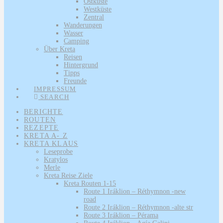
Ostküste
Westküste
Zentral
Wanderungen
Wasser
Camping
Über Kreta
Reisen
Hintergrund
Tipps
Freunde
IMPRESSUM
SEARCH
BERICHTE
ROUTEN
REZEPTE
KRETA A- Z
KRETA KLAUS
Leseprobe
Kratylos
Merle
Kreta Reise Ziele
Kreta Routen 1-15
Route 1 Iráklion – Réthymnon -new
road
Route 2 Iráklion – Réthymnon -alte str
Route 3 Iráklion – Pérama