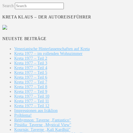
Search
KRETA KLAUS – DER AUTOREISEFÜHRER
NEUESTE BEITRÄGE
Venezianische Hinterlassenschaften auf Kreta
Kreta 1977 – im rollenden Wohnzimmer
Kreta 1977 – Teil 2
Kreta 1977 – Teil 3
Kreta 1977 – Teil 4
Kreta 1977 – Teil 5
Kreta 1977 – Teil 6
Kreta 1977 – Teil 7
Kreta 1977 – Teil 8
Kreta 1977 – Teil 9
Kreta 1977 – Teil 10
Kreta 1977 – Teil 11
Kreta 1977 – Teil 12
Impressionen aus Iráklion
Próblema!
Réthymnon: Taverne „Fantastico“
Pitsídia: Taverne „Mystical View“
Kournás: Taverne „Kalí Kardhiá“