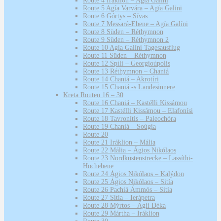
Route 4 Iráklion – Agía Galini
Route 5 Agía Varvára – Agía Galini
Route 6 Górtys – Sívas
Route 7 Messará-Ebene – Agía Galíni
Route 8 Süden – Réthymnon
Route 9 Süden – Réthymnon 2
Route 10 Agía Galíni Tagesausflug
Route 11 Süden – Réthymnon
Route 12 Spíli – Georgioúpolis
Route 13 Réthymnon – Chaniá
Route 14 Chaniá – Akrotíri
Route 15 Chaniá -s Landesinnere
Kreta Routen 16 – 30
Route 16 Chaniá – Kastélli Kissámou
Route 17 Kastélli Kissámou – Elafonísi
Route 18 Tavronítis – Paleochóra
Route 19 Chaniá – Soúgia
Route 20
Route 21 Iráklion – Mália
Route 22 Mália – Ágios Nikólaos
Route 23 Nordküstenstrecke – Lassíthi-
Hochebene
Route 24 Ágios Nikólaos – Kalýdon
Route 25 Ágios Nikólaos – Sitía
Route 26 Pachiá Ámmós – Sitía
Route 27 Sitía – Ierápetra
Route 28 Mýrtos – Ágii Déka
Route 29 Mártha – Iráklion