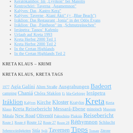
Keratókambos: Im „Lyvikon“ bei Manólis
Kentrochóri: Taverna „Agamemnon“
Kalýves: Das „Kastro Kera“
Kalýves: Taverne „Kianí Ákti“ (= „Blue Beach“)
Iráklion: Das Restaurant „Ionía“ in der Odós Évans
Iráklion: Das „Pántheon“ im „Schmutzgässchen“
Ierápetra: Tassos‘ Kafenío
Urlaub auf Kreta 1993
Kreta Herbst 2000 Teil 1
Kreta Herbst 2000 Teil 2
In the Cretan Highlands
In the Cretan Highlands Teil 2
KRETA KLAUS – KRIMI
KRETA KLAUS, KRETA TAGS
Badeort
Agía Galíni
Ausgrabungen
Alten Straße
1977
Chaniá
Ierápetra
Chóra Sfakíon
camping
Ida-Gebirge
Ei
Kreta
Iráklion
Kloster
Kirche
Kratylos
Kreta
Kalýves
Kreta Reisebericht
Messará-Ebene
Klaus
minoisch
Museum
Reisebericht
New Road
Olivenöl
Mátala
Plakiás
Paleochóra
Réthymnon
Schlucht
Route 12
Route 1
Route 4
Route 27
Route 28
Tipps
Tavernen
Sitía
Sehenswürdigkeiten
Zitrone
Spíli
Tomate