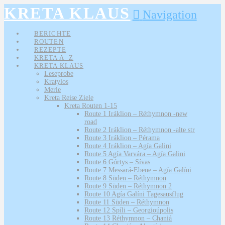
KRETA KLAUS
Navigation
BERICHTE
ROUTEN
REZEPTE
KRETA A- Z
KRETA KLAUS
Leseprobe
Kratylos
Merle
Kreta Reise Ziele
Kreta Routen 1-15
Route 1 Iráklion – Réthymnon -new
road
Route 2 Iráklion – Réthymnon -alte str
Route 3 Iráklion – Pérama
Route 4 Iráklion – Agía Galini
Route 5 Agía Varvára – Agía Galini
Route 6 Górtys – Sívas
Route 7 Messará-Ebene – Agía Galíni
Route 8 Süden – Réthymnon
Route 9 Süden – Réthymnon 2
Route 10 Agía Galíni Tagesausflug
Route 11 Süden – Réthymnon
Route 12 Spíli – Georgioúpolis
Route 13 Réthymnon – Chaniá