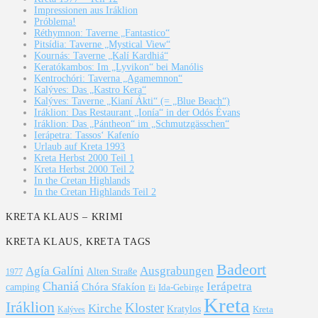
Impressionen aus Iráklion
Próblema!
Réthymnon: Taverne „Fantastico“
Pitsídia: Taverne „Mystical View“
Kournás: Taverne „Kalí Kardhiá“
Keratókambos: Im „Lyvikon“ bei Manólis
Kentrochóri: Taverna „Agamemnon“
Kalýves: Das „Kastro Kera“
Kalýves: Taverne „Kianí Ákti“ (= „Blue Beach“)
Iráklion: Das Restaurant „Ionía“ in der Odós Évans
Iráklion: Das „Pántheon“ im „Schmutzgässchen“
Ierápetra: Tassos‘ Kafenío
Urlaub auf Kreta 1993
Kreta Herbst 2000 Teil 1
Kreta Herbst 2000 Teil 2
In the Cretan Highlands
In the Cretan Highlands Teil 2
KRETA KLAUS – KRIMI
KRETA KLAUS, KRETA TAGS
Badeort
Agía Galíni
Ausgrabungen
Alten Straße
1977
Chaniá
Ierápetra
Chóra Sfakíon
camping
Ida-Gebirge
Ei
Kreta
Iráklion
Kloster
Kirche
Kratylos
Kreta
Kalýves