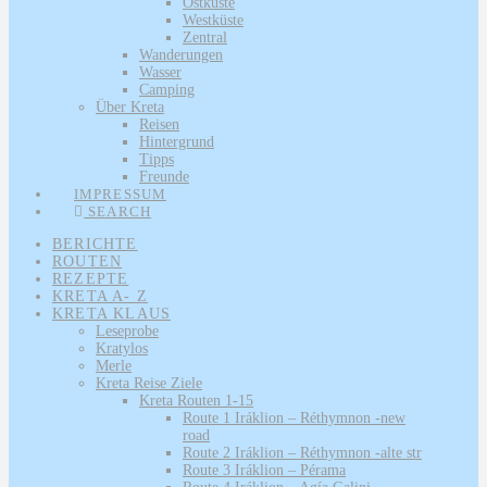
Ostküste
Westküste
Zentral
Wanderungen
Wasser
Camping
Über Kreta
Reisen
Hintergrund
Tipps
Freunde
IMPRESSUM
SEARCH
BERICHTE
ROUTEN
REZEPTE
KRETA A- Z
KRETA KLAUS
Leseprobe
Kratylos
Merle
Kreta Reise Ziele
Kreta Routen 1-15
Route 1 Iráklion – Réthymnon -new
road
Route 2 Iráklion – Réthymnon -alte str
Route 3 Iráklion – Pérama