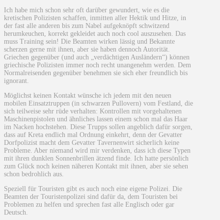
Ich habe mich schon sehr oft darüber gewundert, wie es die
kretischen Polizisten schaffen, inmitten aller Hektik und Hitze, in
der fast alle anderen bis zum Nabel aufgeknöpft schwitzend
herumkeuchen, korrekt gekleidet auch noch cool auszusehen. Das
muss Training sein! Die Beamten wirken lässig und Bekannte
scherzen gerne mit ihnen, aber sie haben dennoch Autorität.
Griechen gegenüber (und auch „verdächtigen Ausländern“) können
griechische Polizisten immer noch recht unangenehm werden. Dem
Normalreisenden gegenüber benehmen sie sich eher freundlich bis
ignorant.
Möglichst keinen Kontakt wünsche ich jedem mit den neuen
mobilen Einsatztruppen (in schwarzen Pullovern) vom Festland, die
sich teilweise sehr rüde verhalten: Kontrollen mit vorgehaltenen
Maschinenpistolen und ähnliches lassen einem schon mal das Haar
im Nacken hochstehen. Diese Trupps sollen angeblich dafür sorgen,
dass auf Kreta endlich mal Ordnung einkehrt, denn der Gevatter
Dorfpolizist macht dem Gevatter Tavernenwirt sicherlich keine
Probleme. Aber niemand wird mir verdenken, dass ich diese Typen
mit ihren dunklen Sonnenbrillen ätzend finde. Ich hatte persönlich
zum Glück noch keinen näheren Kontakt mit ihnen, aber sie sehen
schon bedrohlich aus.
Speziell für Touristen gibt es auch noch eine eigene Polizei. Die
Beamten der Touristenpolizei sind dafür da, dem Touristen bei
Problemen zu helfen und sprechen fast alle Englisch oder gar
Deutsch.