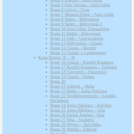
Route 4 Iráklion – Agía Galini
Route 5 Agía Varvára – Agía Galini
Route 6 Górtys – Sívas
Route 7 Messará-Ebene – Agía Galíni
Route 8 Süden – Réthymnon
Route 9 Süden – Réthymnon 2
Route 10 Agía Galíni Tagesausflug
Route 11 Süden – Réthymnon
Route 12 Spíli – Georgioúpolis
Route 13 Réthymnon – Chaniá
Route 14 Chaniá – Akrotíri
Route 15 Chaniá -s Landesinnere
Kreta Routen 16 – 30
Route 16 Chaniá – Kastélli Kissámou
Route 17 Kastélli Kissámou – Elafonísi
Route 18 Tavronítis – Paleochóra
Route 19 Chaniá – Soúgia
Route 20
Route 21 Iráklion – Mália
Route 22 Mália – Ágios Nikólaos
Route 23 Nordküstenstrecke – Lassíthi-
Hochebene
Route 24 Ágios Nikólaos – Kalýdon
Route 25 Ágios Nikólaos – Sitía
Route 26 Pachiá Ámmós – Sitía
Route 27 Sitía – Ierápetra
Route 28 Mýrtos – Ágii Déka
Route 29 Mártha – Iráklion