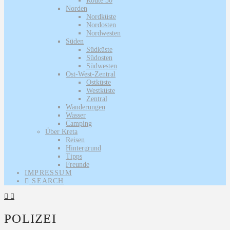
Route 30
Norden
Nordküste
Nordosten
Nordwesten
Süden
Südküste
Südosten
Südwesten
Ost-West-Zentral
Ostküste
Westküste
Zentral
Wanderungen
Wasser
Camping
Über Kreta
Reisen
Hintergrund
Tipps
Freunde
IMPRESSUM
SEARCH
POLIZEI