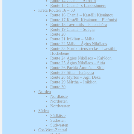
Route 14 Chaniá – Akrotíri
Route 15 Chaniá -s Landesinnere
Kreta Routen 16 – 30
Route 16 Chaniá – Kastélli Kissámou
Route 17 Kastélli Kissámou – Elafonísi
Route 18 Tavronítis – Paleochóra
Route 19 Chaniá – Soúgia
Route 20
Route 21 Iráklion – Mália
Route 22 Mália – Ágios Nikólaos
Route 23 Nordküstenstrecke – Lassíthi-
Hochebene
Route 24 Ágios Nikólaos – Kalýdon
Route 25 Ágios Nikólaos – Sitía
Route 26 Pachiá Ámmós – Sitía
Route 27 Sitía – Ierápetra
Route 28 Mýrtos – Ágii Déka
Route 29 Mártha – Iráklion
Route 30
Norden
Nordküste
Nordosten
Nordwesten
Süden
Südküste
Südosten
Südwesten
Ost-West-Zentral