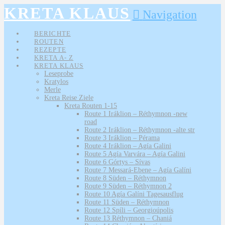
KRETA KLAUS
Navigation
BERICHTE
ROUTEN
REZEPTE
KRETA A- Z
KRETA KLAUS
Leseprobe
Kratylos
Merle
Kreta Reise Ziele
Kreta Routen 1-15
Route 1 Iráklion – Réthymnon -new
road
Route 2 Iráklion – Réthymnon -alte str
Route 3 Iráklion – Pérama
Route 4 Iráklion – Agía Galini
Route 5 Agía Varvára – Agía Galini
Route 6 Górtys – Sívas
Route 7 Messará-Ebene – Agía Galíni
Route 8 Süden – Réthymnon
Route 9 Süden – Réthymnon 2
Route 10 Agía Galíni Tagesausflug
Route 11 Süden – Réthymnon
Route 12 Spíli – Georgioúpolis
Route 13 Réthymnon – Chaniá