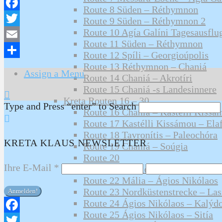
Route 8 Süden – Réthymnon
Facebook
Route 9 Süden – Réthymnon 2
Route 10 Agía Galíni Tagesausflu
Twitter
Route 11 Süden – Réthymnon
Email
Route 12 Spíli – Georgioúpolis
Teilen
Route 13 Réthymnon – Chaniá
Assign a Menu
Route 14 Chaniá – Akrotíri
Route 15 Chaniá -s Landesinnere
Kreta Routen 16 – 30
Type and Press “enter” to Search
Route 16 Chaniá – Kastélli Kissá
Route 17 Kastélli Kissámou – Elaf
Route 18 Tavronítis – Paleochóra
KRETA KLAUS NEWSLETTER
Route 19 Chaniá – Soúgia
Route 20
Ihre E-Mail
*
Route 21 Iráklion – Mália
Route 22 Mália – Ágios Nikólaos
Route 23 Nordküstenstrecke – La
Route 24 Ágios Nikólaos – Kalýd
Route 25 Ágios Nikólaos – Sitía
Facebook