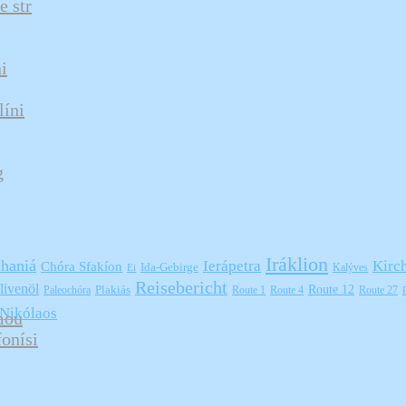
e str
i
líni
g
Iráklion
haniá
Ierápetra
Kirc
Chóra Sfakíon
Ida-Gebirge
Kalýves
Ei
Reisebericht
livenöl
Plakiás
Route 12
Paleochóra
Route 1
Route 4
Route 27
 Nikólaos
mou
onísi