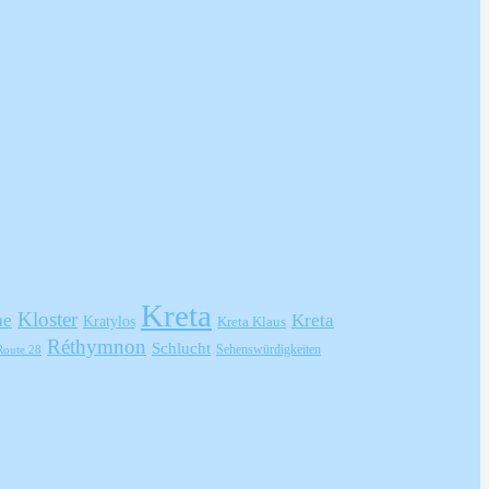
Kreta
Kloster
he
Kreta
Kratylos
Kreta Klaus
Réthymnon
Schlucht
Sehenswürdigkeiten
Route 28