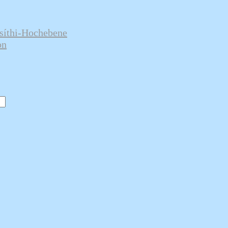
ssíthi-Hochebene
on