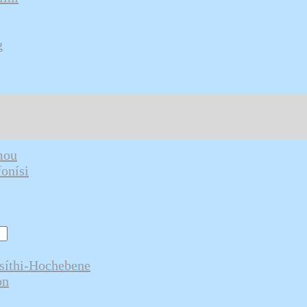
g
mou
onísi
ssíthi-Hochebene
on