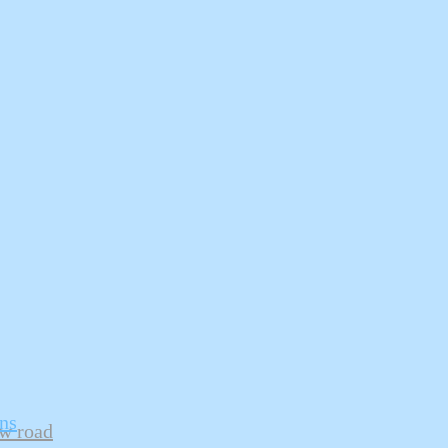
ans
ew road