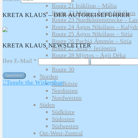
Route 21 Iráklion – Mália
Route 22 Mália – Ágios Nikólaos
KRETA KLAUS – DER AUTOREISEFÜHRER
Route 23 Nordküstenstrecke – La
Route 24 Ágios Nikólaos – Kalýd
Route 25 Ágios Nikólaos – Sitía
Route 26 Pachiá Ámmós – Sitía
KRETA KLAUS NEWSLETTER
Route 27 Sitía – Ierápetra
Route 28 Mýrtos – Ágii Déka
Ihre E-Mail
*
Route 29 Mártha – Iráklion
Route 30
Norden
Toggle the Widgetbar
Nordküste
Nordosten
Nordwesten
Süden
Südküste
Südosten
Südwesten
Ost-West-Zentral