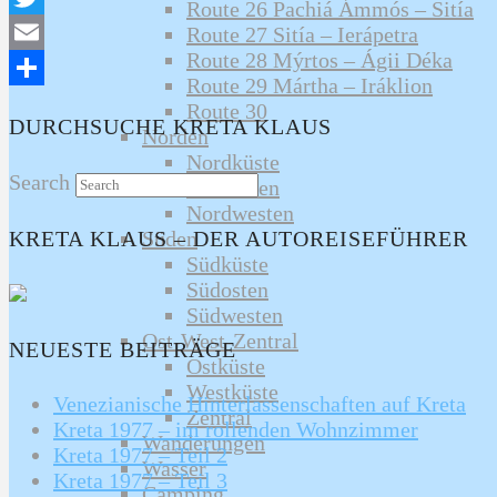
Route 26 Pachiá Ámmós – Sitía
Twitter
Route 27 Sitía – Ierápetra
Route 28 Mýrtos – Ágii Déka
Email
Route 29 Mártha – Iráklion
Teilen
Route 30
DURCHSUCHE KRETA KLAUS
Norden
Nordküste
Search
Nordosten
Nordwesten
Süden
KRETA KLAUS – DER AUTOREISEFÜHRER
Südküste
Südosten
Südwesten
Ost-West-Zentral
NEUESTE BEITRÄGE
Ostküste
Westküste
Venezianische Hinterlassenschaften auf Kreta
Zentral
Kreta 1977 – im rollenden Wohnzimmer
Wanderungen
Kreta 1977 – Teil 2
Wasser
Kreta 1977 – Teil 3
Camping