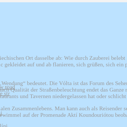
echischen Ort dasselbe ab: Wie durch Zauberei belebt 
gekleidet auf und ab flanieren, sich grüßen, sich ein 
 „Wendung“ bedeutet. Die Vólta ist das Forum des Seh
ew road
nach Qualität der Straßenbeleuchtung endet das Ganze
e str
staurants und Tavernen niedergelassen hat oder schlich
zialen Zusammenlebens. Man kann auch als Reisender se
i
s Gewimmel auf der Promenade Aktí Koundouriótou beob
líni