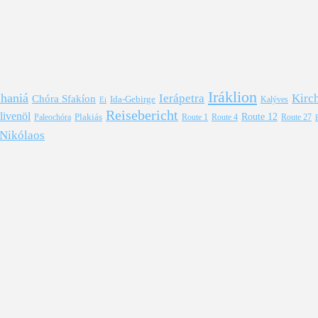
Iráklion
haniá
Ierápetra
Kirc
Chóra Sfakíon
Ida-Gebirge
Kalýves
Ei
Reisebericht
livenöl
Plakiás
Route 12
Paleochóra
Route 1
Route 4
Route 27
 Nikólaos