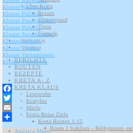
Über Kreta
Kloster Koudoumá
Reisen
Kloster Palianís
Hintergrund
Kloster Panagía Kerá
Tipps
Kloster Préveli
Freunde
Kloster Savathianón
Kloster Selinári
IMPRESSUM
Kloster Tóplou
SEARCH
Kloster Varsamónero
BERICHTE
Kloster Vrontisíou
ROUTEN
REZEPTE
KRETA A- Z
KRETA KLAUS
Leseprobe
Facebook
Kratylos
Twitter
Merle
Kreta Reise Ziele
Email
Kreta Routen 1-15
Teilen
Route 1 Iráklion – Réthymnon -n
Assign a Menu