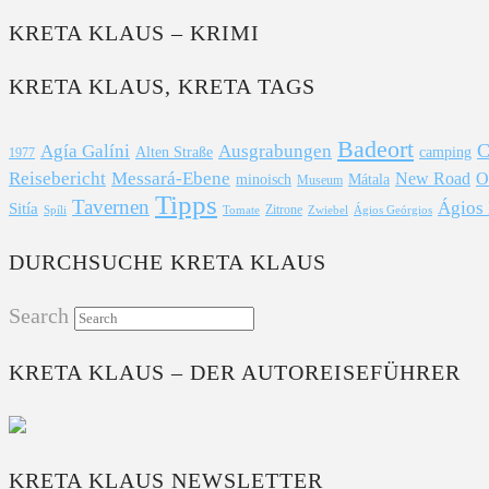
KRETA KLAUS – KRIMI
KRETA KLAUS, KRETA TAGS
Badeort
C
Agía Galíni
Ausgrabungen
Alten Straße
camping
1977
Reisebericht
Messará-Ebene
New Road
O
minoisch
Mátala
Museum
Tipps
Tavernen
Ágios
Sitía
Zitrone
Spíli
Ágios Geórgios
Tomate
Zwiebel
DURCHSUCHE KRETA KLAUS
Search
KRETA KLAUS – DER AUTOREISEFÜHRER
KRETA KLAUS NEWSLETTER