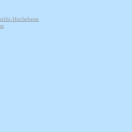
ssíthi-Hochebene
on