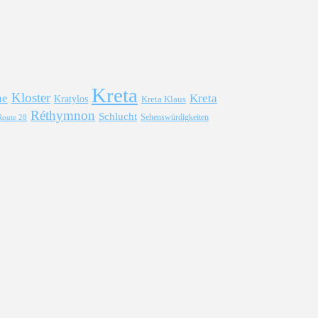
Kreta
Kloster
he
Kreta
Kratylos
Kreta Klaus
Réthymnon
Schlucht
Sehenswürdigkeiten
Route 28