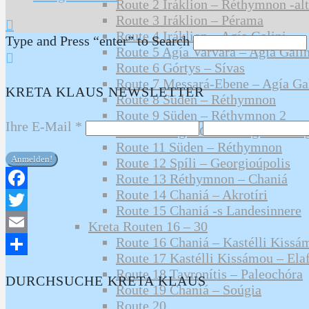
Route 2 Iráklion – Réthymnon -alt
Route 3 Iráklion – Pérama
Route 4 Iráklion – Agía Galini
Type and Press “enter” to Search
Route 5 Agía Varvára – Agía Galin
Route 6 Górtys – Sívas
Route 7 Messará-Ebene – Agía Ga
KRETA KLAUS NEWSLETTER
Route 8 Süden – Réthymnon
Route 9 Süden – Réthymnon 2
Ihre E-Mail
*
Route 10 Agía Galíni Tagesausflu
Route 11 Süden – Réthymnon
Route 12 Spíli – Georgioúpolis
Route 13 Réthymnon – Chaniá
Route 14 Chaniá – Akrotíri
Facebook
Route 15 Chaniá -s Landesinnere
Twitter
Kreta Routen 16 – 30
Route 16 Chaniá – Kastélli Kissá
Email
Route 17 Kastélli Kissámou – Elaf
Teilen
Route 18 Tavronítis – Paleochóra
DURCHSUCHE KRETA KLAUS
Route 19 Chaniá – Soúgia
Route 20