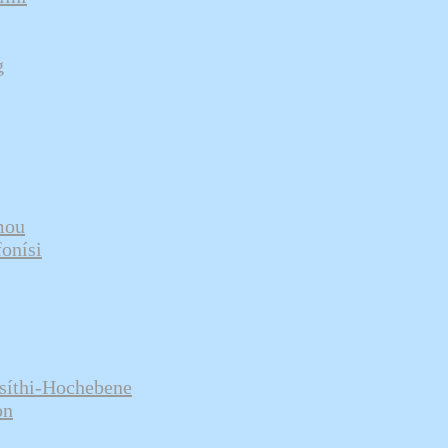
g
mou
onísi
ssíthi-Hochebene
on