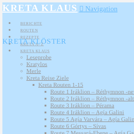
KRETA KLAUS
Navigation
BERICHTE
ROUTEN
REZEPTE
KRETA KLÖSTER
KRETA A- Z
KRETA KLAUS
Leseprobe
Kratylos
Merle
Kreta Reise Ziele
Kreta Routen 1-15
Route 1 Iráklion – Réthymnon -n
Route 2 Iráklion – Réthymnon -alt
Route 3 Iráklion – Pérama
Route 4 Iráklion – Agía Galini
Route 5 Agía Varvára – Agía Galin
Route 6 Górtys – Sívas
Route 7 Messará-Ebene – Agía Ga