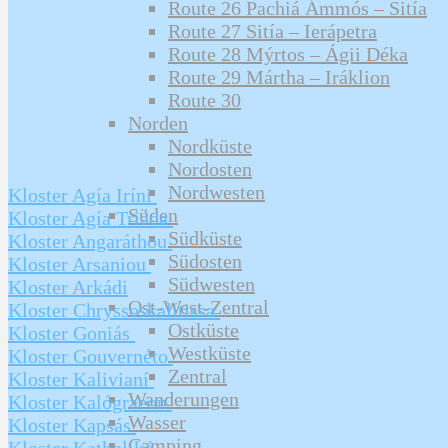
Route 26 Pachiá Ámmós – Sitía
Route 27 Sitía – Ierápetra
Route 28 Mýrtos – Ágii Déka
Route 29 Mártha – Iráklion
Route 30
Norden
Nordküste
Nordosten
Nordwesten
Kloster Agía Iríni
Süden
Kloster Agía Triáda
Südküste
Kloster Angaráthou
Südosten
Kloster Arsaniou
Südwesten
Kloster Arkádi
Ost-West-Zentral
Kloster Chryssoskalítissa
Ostküste
Kloster Goniás
Westküste
Kloster Gouvernéto
Zentral
Kloster Kalivianí
Wanderungen
Kloster Kalógraeon
Wasser
Kloster Kapsás
Camping
Kloster Katholikó