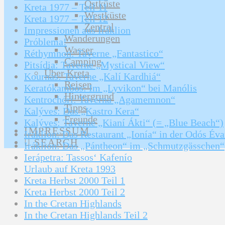
Ostküste
Kreta 1977 – Teil 11
Westküste
Kreta 1977 – Teil 12
Zentral
Impressionen aus Iráklion
Wanderungen
Próblema!
Wasser
Réthymnon: Taverne „Fantastico“
Camping
Pitsídia: Taverne „Mystical View“
Über Kreta
Kournás: Taverne „Kalí Kardhiá“
Reisen
Keratókambos: Im „Lyvikon“ bei Manólis
Hintergrund
Kentrochóri: Taverna „Agamemnon“
Tipps
Kalýves: Das „Kastro Kera“
Freunde
Kalýves: Taverne „Kianí Ákti“ (= „Blue Beach“)
IMPRESSUM
Iráklion: Das Restaurant „Ionía“ in der Odós Év
SEARCH
Iráklion: Das „Pántheon“ im „Schmutzgässchen“
Ierápetra: Tassos‘ Kafenío
Urlaub auf Kreta 1993
Kreta Herbst 2000 Teil 1
Kreta Herbst 2000 Teil 2
In the Cretan Highlands
In the Cretan Highlands Teil 2