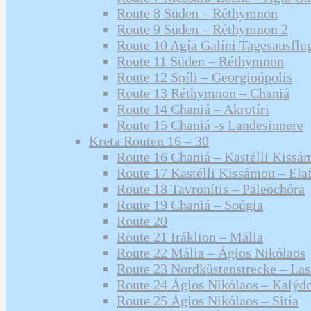
Route 8 Süden – Réthymnon
Route 9 Süden – Réthymnon 2
Route 10 Agía Galíni Tagesausflu
Route 11 Süden – Réthymnon
Route 12 Spíli – Georgioúpolis
Route 13 Réthymnon – Chaniá
Route 14 Chaniá – Akrotíri
Route 15 Chaniá -s Landesinnere
Kreta Routen 16 – 30
Route 16 Chaniá – Kastélli Kissá
Route 17 Kastélli Kissámou – Elaf
Route 18 Tavronítis – Paleochóra
Route 19 Chaniá – Soúgia
Route 20
Route 21 Iráklion – Mália
Route 22 Mália – Ágios Nikólaos
Route 23 Nordküstenstrecke – La
Route 24 Ágios Nikólaos – Kalýd
Route 25 Ágios Nikólaos – Sitía