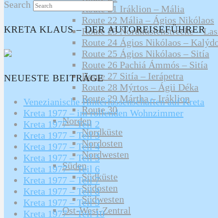
Search
Route 21 Iráklion – Mália
Route 22 Mália – Ágios Nikólaos
KRETA KLAUS – DER AUTOREISEFÜHRER
Route 23 Nordküstenstrecke – La
Route 24 Ágios Nikólaos – Kalýd
Route 25 Ágios Nikólaos – Sitía
Route 26 Pachiá Ámmós – Sitía
Route 27 Sitía – Ierápetra
NEUESTE BEITRÄGE
Route 28 Mýrtos – Ágii Déka
Route 29 Mártha – Iráklion
Venezianische Hinterlassenschaften auf Kreta
Route 30
Kreta 1977 – im rollenden Wohnzimmer
Norden
Kreta 1977 – Teil 2
Nordküste
Kreta 1977 – Teil 3
Nordosten
Kreta 1977 – Teil 4
Nordwesten
Kreta 1977 – Teil 5
Süden
Kreta 1977 – Teil 6
Südküste
Kreta 1977 – Teil 7
Südosten
Kreta 1977 – Teil 8
Südwesten
Kreta 1977 – Teil 9
Ost-West-Zentral
Kreta 1977 – Teil 10