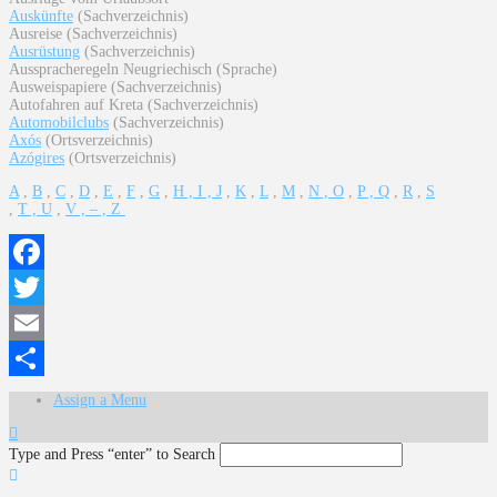
Auskünfte
(Sachverzeichnis)
Ausreise (Sachverzeichnis)
Ausrüstung
(Sachverzeichnis)
Ausspracheregeln Neugriechisch (Sprache)
Ausweispapiere (Sachverzeichnis)
Autofahren auf Kreta (Sachverzeichnis)
Automobilclubs
(Sachverzeichnis)
Axós
(Ortsverzeichnis)
Azógires
(Ortsverzeichnis)
A
,
B
,
C
,
D
,
E
,
F
,
G
,
H , I , J
,
K
,
L
,
M
,
N , O
,
P , Q
,
R
,
S
,
T , U
,
V , – , Z
Facebook
Twitter
Email
Teilen
Assign a Menu
Type and Press “enter” to Search