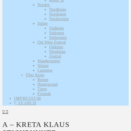
Route 30
Norden
Nordküste
Nordosten
Nordwesten
Süden
Südküste
Südosten
Südwesten
Ost-West-Zentral
Ostküste
Westküste
Zentral
Wanderungen
Wasser
Camping
Über Kreta
Reisen
Hintergrund
Tipps
Freunde
IMPRESSUM
SEARCH
A – KRETA KLAUS