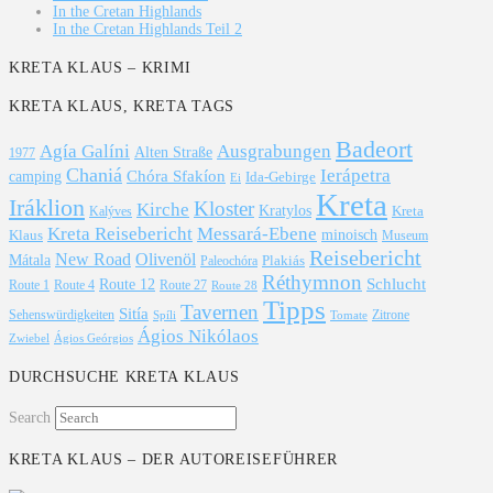
In the Cretan Highlands
In the Cretan Highlands Teil 2
KRETA KLAUS – KRIMI
KRETA KLAUS, KRETA TAGS
Badeort
Agía Galíni
Ausgrabungen
Alten Straße
1977
Chaniá
Ierápetra
Chóra Sfakíon
camping
Ida-Gebirge
Ei
Kreta
Iráklion
Kloster
Kirche
Kratylos
Kreta
Kalýves
Kreta Reisebericht
Messará-Ebene
Klaus
minoisch
Museum
Reisebericht
New Road
Olivenöl
Mátala
Plakiás
Paleochóra
Réthymnon
Schlucht
Route 12
Route 1
Route 4
Route 27
Route 28
Tipps
Tavernen
Sitía
Sehenswürdigkeiten
Zitrone
Spíli
Tomate
Ágios Nikólaos
Ágios Geórgios
Zwiebel
DURCHSUCHE KRETA KLAUS
Search
KRETA KLAUS – DER AUTOREISEFÜHRER