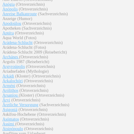
Anógia
(Ortsverzeichnis)
Anópolis
(Ortsverzeichnis)
Anreise Balkanroute
(Sachverzeichnis)
Anzeige (Humor)
Apodoúlou
(Ortsverzeichnis)
Apotheken (Sachverzeichnis)
Aptéra
(Ortsverzeichnis)
Aqua World (Fotos)
Arádena-Schlucht
(Ortsverzeichnis)
Arádena-Schlucht (Fotos)
Arádena-Schlucht 2009 (Reisebericht)
Archánes
(Ortsverzeichnis)
Argolis 1987 (Reisebericht)
Argyroúpolis
(Ortsverzeichnis)
Ariadnefaden (Mythologie)
Arkádi
(Kloster) (Ortsverzeichnis)
Arkalochóri
(Ortsverzeichnis)
Arméni
(Ortsverzeichnis)
Arólithos
(Ortsverzeichnis)
Arsaníou
(Kloster) (Ortsverzeichnis)
Árvi
(Ortsverzeichnis)
Ärztliche Versorgung
(Sachverzeichnis)
Asigoniá
(Ortsverzeichnis)
Askífou-Hochebene (Ortsverzeichnis)
Asómatos
(Ortsverzeichnis)
Assími
(Ortsverzeichnis)
Atsipópoulo
(Ortsverzeichnis)
Ausflüge vom Urlaubsort