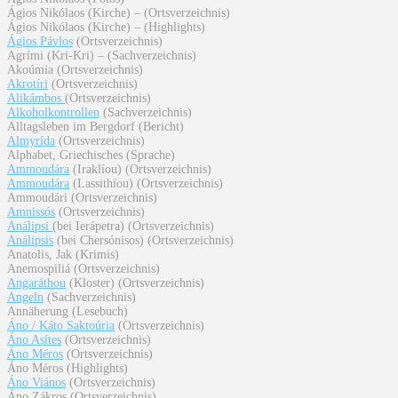
Ágios Nikólaos (Kirche) – (Ortsverzeichnis)
Ágios Nikólaos (Kirche) – (Highlights)
Ágios Pávlos
(Ortsverzeichnis)
Agrími (Kri-Kri) – (Sachverzeichnis)
Akoúmia (Ortsverzeichnis)
Akrotíri
(Ortsverzeichnis)
Alikámbos
(Ortsverzeichnis)
Alkoholkontrollen
(Sachverzeichnis)
Alltagsleben im Bergdorf (Bericht)
Almyrída
(Ortsverzeichnis)
Alphabet, Griechisches (Sprache)
Ammoudára
(Iraklíou) (Ortsverzeichnis)
Ammoudára
(Lassithíou) (Ortsverzeichnis)
Ammoudári (Ortsverzeichnis)
Amnissós
(Ortsverzeichnis)
Análipsi
(bei Ierápetra) (Ortsverzeichnis)
Análipsis
(bei Chersónisos) (Ortsverzeichnis)
Anatolis, Jak (Krimis)
Anemospiliá (Ortsverzeichnis)
Angaráthou
(Kloster) (Ortsverzeichnis)
Angeln
(Sachverzeichnis)
Annäherung (Lesebuch)
Áno / Káto Saktoúria
(Ortsverzeichnis)
Áno Asítes
(Ortsverzeichnis)
Áno Méros
(Ortsverzeichnis)
Áno Méros (Highlights)
Áno Viános
(Ortsverzeichnis)
Áno Zákros (Ortsverzeichnis)