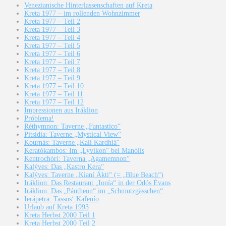
Venezianische Hinterlassenschaften auf Kreta
Kreta 1977 – im rollenden Wohnzimmer
Kreta 1977 – Teil 2
Kreta 1977 – Teil 3
Kreta 1977 – Teil 4
Kreta 1977 – Teil 5
Kreta 1977 – Teil 6
Kreta 1977 – Teil 7
Kreta 1977 – Teil 8
Kreta 1977 – Teil 9
Kreta 1977 – Teil 10
Kreta 1977 – Teil 11
Kreta 1977 – Teil 12
Impressionen aus Iráklion
Próblema!
Réthymnon: Taverne „Fantastico“
Pitsídia: Taverne „Mystical View“
Kournás: Taverne „Kalí Kardhiá“
Keratókambos: Im „Lyvikon“ bei Manólis
Kentrochóri: Taverna „Agamemnon“
Kalýves: Das „Kastro Kera“
Kalýves: Taverne „Kianí Ákti“ (= „Blue Beach“)
Iráklion: Das Restaurant „Ionía“ in der Odós Évans
Iráklion: Das „Pántheon“ im „Schmutzgässchen“
Ierápetra: Tassos‘ Kafenío
Urlaub auf Kreta 1993
Kreta Herbst 2000 Teil 1
Kreta Herbst 2000 Teil 2