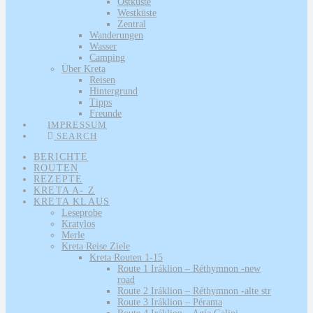
Ostküste
Westküste
Zentral
Wanderungen
Wasser
Camping
Über Kreta
Reisen
Hintergrund
Tipps
Freunde
IMPRESSUM
SEARCH
BERICHTE
ROUTEN
REZEPTE
KRETA A- Z
KRETA KLAUS
Leseprobe
Kratylos
Merle
Kreta Reise Ziele
Kreta Routen 1-15
Route 1 Iráklion – Réthymnon -new
road
Route 2 Iráklion – Réthymnon -alte str
Route 3 Iráklion – Pérama