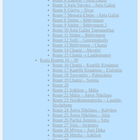
Route 4 Iráklion – Agía Galini
Route 5 Agía Varvára – Agía Galini
Route 6 Górtys – Sívas
Route 7 Messará-Ebene – Agía Galíni
Route 8 Süden – Réthymnon
Route 9 Süden – Réthymnon 2
Route 10 Agía Galíni Tagesausflug
Route 11 Süden – Réthymnon
Route 12 Spíli – Georgioúpolis
Route 13 Réthymnon – Chaniá
Route 14 Chaniá – Akrotíri
Route 15 Chaniá -s Landesinnere
Kreta Routen 16 – 30
Route 16 Chaniá – Kastélli Kissámou
Route 17 Kastélli Kissámou – Elafonísi
Route 18 Tavronítis – Paleochóra
Route 19 Chaniá – Soúgia
Route 20
Route 21 Iráklion – Mália
Route 22 Mália – Ágios Nikólaos
Route 23 Nordküstenstrecke – Lassíthi-
Hochebene
Route 24 Ágios Nikólaos – Kalýdon
Route 25 Ágios Nikólaos – Sitía
Route 26 Pachiá Ámmós – Sitía
Route 27 Sitía – Ierápetra
Route 28 Mýrtos – Ágii Déka
Route 29 Mártha – Iráklion