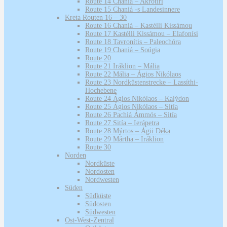
Route 14 Chaniá – Akrotíri
Route 15 Chaniá -s Landesinnere
Kreta Routen 16 – 30
Route 16 Chaniá – Kastélli Kissámou
Route 17 Kastélli Kissámou – Elafonísi
Route 18 Tavronítis – Paleochóra
Route 19 Chaniá – Soúgia
Route 20
Route 21 Iráklion – Mália
Route 22 Mália – Ágios Nikólaos
Route 23 Nordküstenstrecke – Lassíthi-
Hochebene
Route 24 Ágios Nikólaos – Kalýdon
Route 25 Ágios Nikólaos – Sitía
Route 26 Pachiá Ámmós – Sitía
Route 27 Sitía – Ierápetra
Route 28 Mýrtos – Ágii Déka
Route 29 Mártha – Iráklion
Route 30
Norden
Nordküste
Nordosten
Nordwesten
Süden
Südküste
Südosten
Südwesten
Ost-West-Zentral