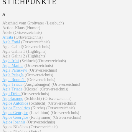
STICHPUNKTE
A
Abschied vom Großvater (Lesebuch)
Action-Klaus (Humor)
Ádele (Ortsverzeichnis)
Afráta
(Ortsverzeichnis)
Agía Fotiá
(Ortsverzeichnis)
Agía Galíni(Ortsverzeichnis)
Agía Galini 1 (Highlights)
Agía Galini 2 (Highlights)
Agía Iríni
(Schlucht)(Ortsverzeichnis)
Agía Marína
(Ortsverzeichnis)
Agía Paraskeví
(Ortsverzeichnis)
Agía Pelagía
(Ortsverzeichnis)
Agía Rouméli
(Ortsverzeichnis)
Agía Triáda
(Ausgrabungen) (Ortsverzeichnis)
Agía Triáda
(Kloster) (Ortsverzeichnis)
Ágii Déka
(Ortsverzeichnis)
Agiofárango
(Schlucht) (Ortsverzeichnis)
Ágios Antónios
(Schlucht) (Ortsverzeichnis)
Ágios Fanoúrios
(Kirche) (Ortsverzeichnis)
Ágios Geórgios
(Lassithíou) (Ortsverzeichnis)
Ágios Geórgios
(Rethýmnou) (Ortsverzeichnis)
Ágios Ioánnis
(Ortsverzeichnis)
Ágios Nikólaos (Ortsverzeichnis)
Ágios Nikólaos (Fotos)