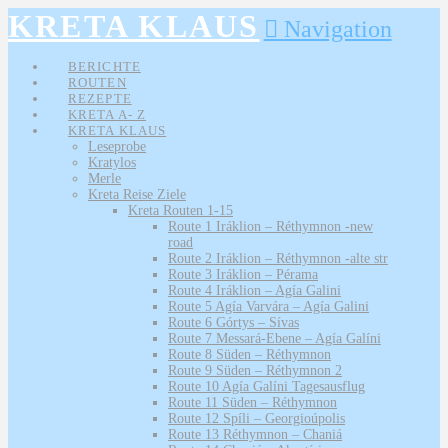
KRETA KLAUS
Navigation
BERICHTE
ROUTEN
REZEPTE
KRETA A- Z
KRETA KLAUS
Leseprobe
Kratylos
Merle
Kreta Reise Ziele
Kreta Routen 1-15
Route 1 Iráklion – Réthymnon -new
road
Route 2 Iráklion – Réthymnon -alte str
Route 3 Iráklion – Pérama
Route 4 Iráklion – Agía Galini
Route 5 Agía Varvára – Agía Galini
Route 6 Górtys – Sívas
Route 7 Messará-Ebene – Agía Galíni
Route 8 Süden – Réthymnon
Route 9 Süden – Réthymnon 2
Route 10 Agía Galíni Tagesausflug
Route 11 Süden – Réthymnon
Route 12 Spíli – Georgioúpolis
Route 13 Réthymnon – Chaniá